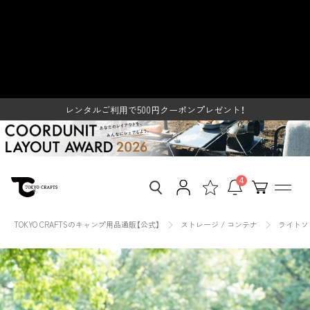
ス
ライトソフトコンテナ（キャンプギ
キ
ッ
アケース） - 東京クラフト【公式】 –
プ
し
レンタルご利用で500円クーポンプレゼント！
TOKYO CRAFTS
て
SUMMER SALE開催中
コ
ン
レンタルご利用で500円クーポンプレゼント！
テ
ン
SUMMER SALE開催中
ツ
に
移
4
動
す
る
TOKYO CRAFTSのキャンプ用品通販【公式】
ストレージ / コンテナ
ライトソ