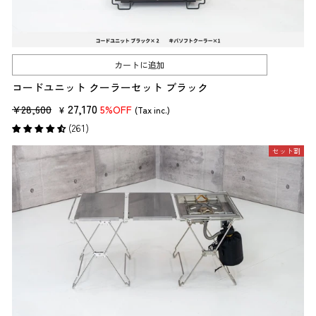
カートに追加
コードユニット クーラーセット ブラック
販
セ
27,170
¥28,600
5%OFF
¥
(Tax inc.)
売
ー
(261)
価
ル
セット割
格
価
格