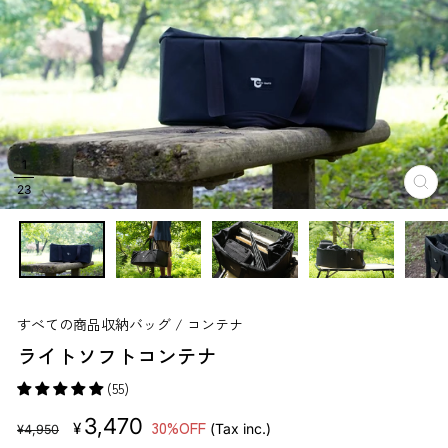
1
23
閉
じ
る
すべての商品
収納バッグ / コンテナ
ライトソフトコンテナ
(55)
販
セ
3,470
30%OFF
¥
(Tax inc.)
¥4,950
売
ー