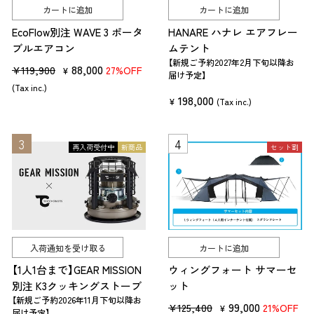
カートに追加
カートに追加
EcoFlow別注 WAVE 3 ポータ
HANARE ハナレ エアフレー
ブルエアコン
ムテント
【新規ご予約2027年2月下旬以降お
販
セ
88,000
¥119,900
27%OFF
¥
届け予定】
売
ー
(Tax inc.)
198,000
価
ル
¥
(Tax inc.)
格
価
格
再入荷受付中
新商品
セット割
入荷通知を受け取る
カートに追加
【1人1台まで】GEAR MISSION
ウィングフォート サマーセ
別注 K3クッキングストーブ
ット
【新規ご予約2026年11月下旬以降お
販
セ
99,000
¥125,400
21%OFF
¥
届け予定】