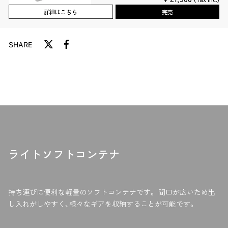
詳細はこちら
完売
SHARE
T
F
w
a
i
c
t
e
t
b
e
o
r
o
に
k
投
で
稿
シ
ライトソフトコンテナ
す
ェ
る
ア
す
る
持ち運びに便利な軽量のソフトコンテナです。 間口が広いため出
し入れがしやすく、様々なギアを収納することが可能です。