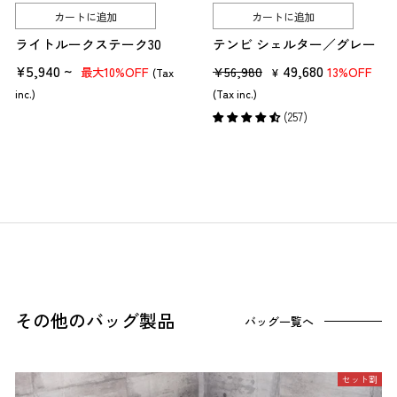
カートに追加
カートに追加
ライトルークステーク30
テンビ シェルター／グレー
¥5,940 ~
販
セ
49,680
¥56,980
10%OFF
13%OFF
最大
(Tax
¥
売
ー
inc.)
(Tax inc.)
価
ル
(257)
格
価
格
その他のバッグ製品
バッグ一覧へ
セット割