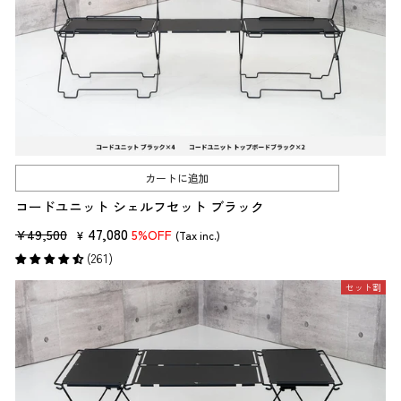
カートに追加
コードユニット シェルフセット ブラック
販
セ
47,080
¥49,500
5%OFF
¥
(Tax inc.)
売
ー
(261)
価
ル
セット割
格
価
格