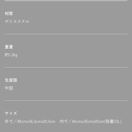
材質
ポリエステル
重量
約1.2kg
生産国
中国
サイズ
外寸／49cmx36.5cmx20.5cm 内寸／48cmx35cmx20cm(容量33L)