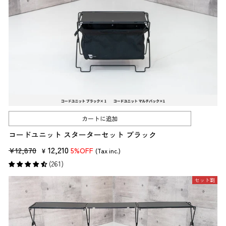
カートに追加
コードユニット スターターセット ブラック
販
セ
12,210
¥12,870
5%OFF
¥
(Tax inc.)
売
ー
(261)
価
ル
セット割
格
価
格