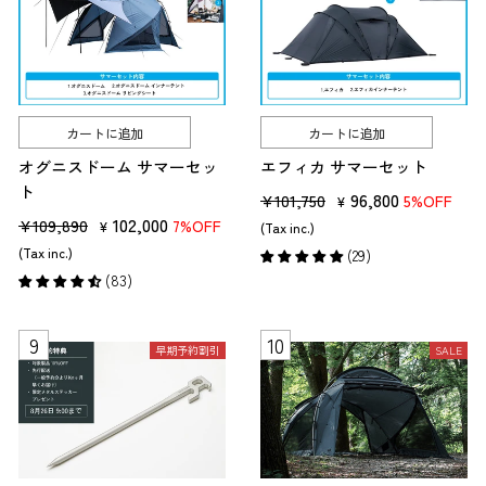
カートに追加
カートに追加
オグニスドーム サマーセッ
エフィカ サマーセット
ト
販
セ
96,800
¥101,750
5%OFF
¥
販
セ
102,000
売
ー
¥109,890
7%OFF
¥
(Tax inc.)
売
ー
価
ル
(Tax inc.)
(29)
価
ル
格
価
(83)
格
価
格
格
早期予約割引
SALE