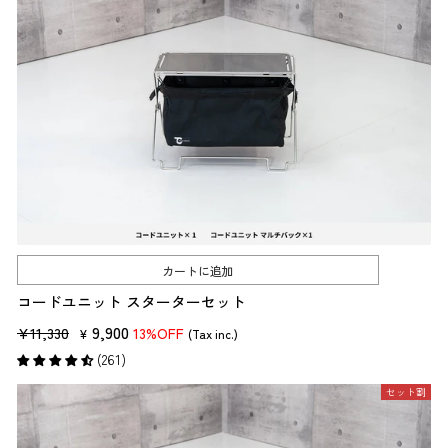
カートに追加
コードユニット スターターセット
販
セ
9,900
¥11,330
13%OFF
¥
(Tax inc.)
売
ー
(261)
価
ル
セット割
格
価
格