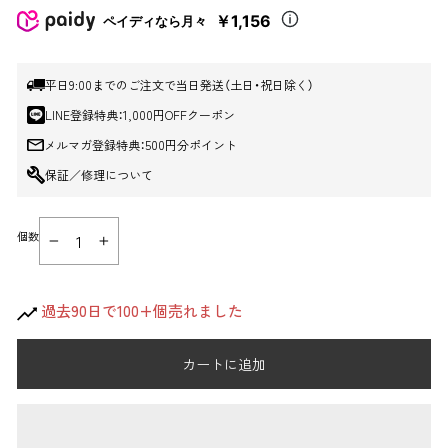
価
ル
￥1,156
ペイディなら月々
格
価
格
平日9:00までのご注文で当日発送（土日・祝日除く）
LINE登録特典：1,000円OFFクーポン
メルマガ登録特典：500円分ポイント
保証／修理について
個数
−
+
過去90日で100+個売れました
カートに追加