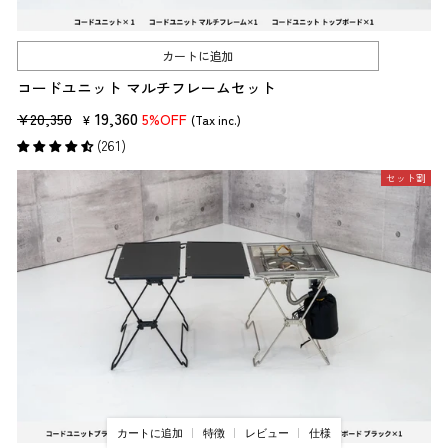
カートに追加
コードユニット マルチフレームセット
販
セ
19,360
¥20,350
5%OFF
¥
(Tax inc.)
売
ー
(261)
価
ル
セット割
格
価
格
カートに追加
特徴
レビュー
仕様