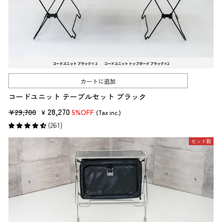
カートに追加
コードユニット テーブルセット ブラック
販
セ
28,270
¥29,700
5%OFF
¥
(Tax inc.)
売
ー
(261)
価
ル
セット割
格
価
格