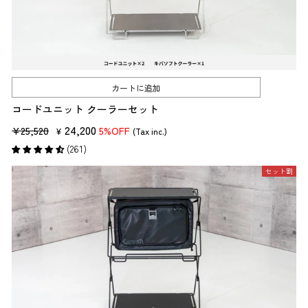
カートに追加
コードユニット クーラーセット
販
セ
24,200
¥25,520
5%OFF
¥
(Tax inc.)
売
ー
(261)
価
ル
セット割
格
価
格