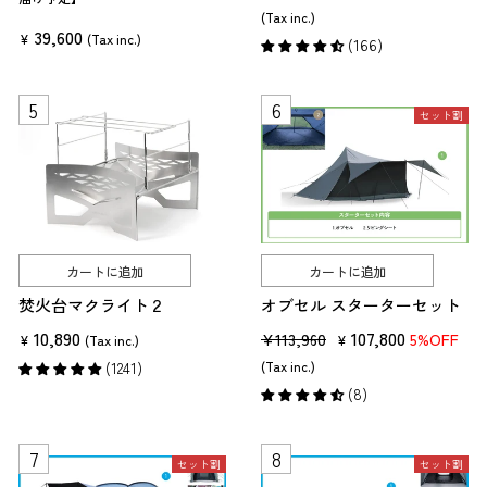
売
ー
(Tax inc.)
39,600
価
ル
¥
(Tax inc.)
(166)
格
価
格
セット割
カートに追加
カートに追加
焚火台マクライト２
オブセル スターターセット
10,890
販
セ
107,800
¥113,960
5%OFF
¥
(Tax inc.)
¥
売
ー
(1241)
(Tax inc.)
価
ル
(8)
格
価
格
セット割
セット割