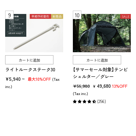
格
価
格
価
格
格
早期予約割引
新商品
SALE
カートに追加
カートに追加
ライトルークステーク30
【サマーセール対象】テンビ
シェルター／グレー
¥5,940 ~
10%OFF
最大
(Tax
販
セ
49,680
¥56,980
13%OFF
¥
inc.)
組み立て方法
売
ー
(Tax inc.)
コットの組み立てには「収束式」と「組み立て式」があります。収束式は、
価
ル
(256)
広げるだけですぐ使えるコット。
格
価
格
組み立ては簡単ですが、収納サイズや重量は大きめです。 組み立て式
は、バラバラのパーツを組み立てて使うコット。収納サイズが小さく軽
いのが魅力です。