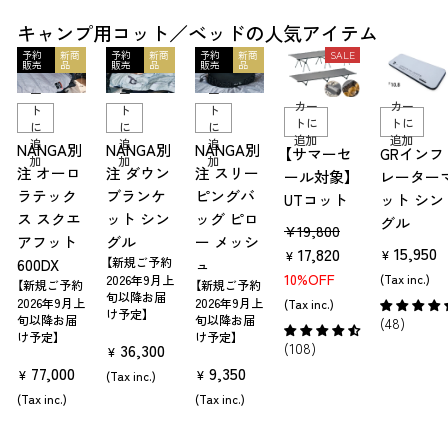
キャンプ用コット／ベッドの人気アイテム
予約
新商
予約
新商
予約
新商
SALE
販売
品
販売
品
販売
品
カ
カ
カ
ー
ー
ー
カー
カー
ト
ト
ト
トに
トに
に
に
に
追加
追加
追
追
追
NANGA別
NANGA別
NANGA別
【サマーセ
GRインフ
加
加
加
注 オーロ
注 ダウン
注 スリー
ール対象】
レーター
ラテック
ブランケ
ピングバ
UTコット
ット シン
ス スクエ
ット シン
ッグ ピロ
グル
販
セ
¥19,800
アフット
グル
ー メッシ
15,950
売
17,820
ー
¥
¥
【新規ご予約
600DX
ュ
価
ル
10%OFF
(Tax inc.)
2026年9月上
【新規ご予約
【新規ご予約
旬以降お届
格
価
2026年9月上
2026年9月上
(Tax inc.)
け予定】
旬以降お届
旬以降お届
(48)
格
け予定】
け予定】
36,300
(108)
¥
77,000
9,350
¥
¥
(Tax inc.)
(Tax inc.)
(Tax inc.)