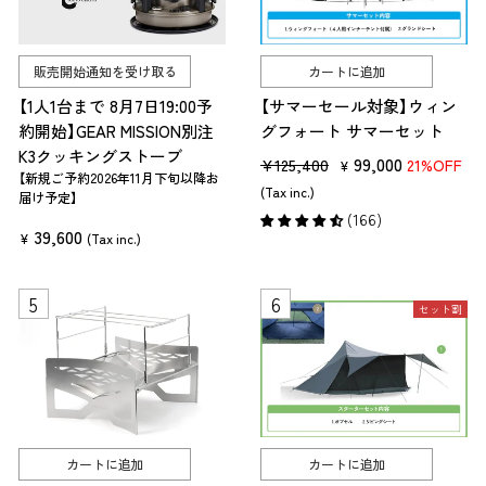
の字で寝る家族が多いようです。
ここからは各アイテムの特徴や選び方を、詳しく紹介していきます。
販売開始通知を受け取る
カートに追加
種類①コット
【1人1台まで 8月7日19:00予
【サマーセール対象】ウィン
約開始】GEAR MISSION別注
グフォート サマーセット
コットは、アウトドア用の簡易ベッドです。コットには以下のようなメ
K3クッキングストーブ
リットがあります。
販
セ
99,000
¥125,400
21%OFF
¥
【新規ご予約2026年11月下旬以降お
売
ー
(Tax inc.)
底つき感を解消できる
届け予定】
価
ル
(166)
風通しがよく夏は涼しい
39,600
¥
(Tax inc.)
格
価
地面の冷えが伝わりにくく冬は温かい
格
昼間はベンチや荷物置き場としても使える
セット割
コットを選ぶ際は、組み立て方法・高さ・使用サイズ・収納サイズ・重量の
4つのポイントを押さえましょう。
コット選び 4つのポイント早見表
選ぶポイント
選択肢
特徴
カートに追加
カートに追加