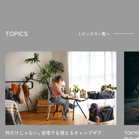
「限界使用温度」は寒さを感じながらも、体を丸めるなどすれば何とか寝
られる限界の気温を表しています。 例えば限界使用温度5℃の寝袋は、
気温5℃以上なら寒さを感じながらも何とか眠ることが可能です。
TOPICS
種類③マット
トピックス一覧へ
マットは、敷布団の役割を果たす寝具です。マットを使うことで「底つき
感」や「寒さ」対策になります。
タイプで選ぶ
マットは「エアマット」「
インフレータブルマット
」「クローズドセルマッ
ト」「銀マット」の4タイプに分けられます。 各タイプの特徴を紹介しま
す。
エアマット
電動・足踏みポンプで空気を入れる「エアマット」。 底つき感は解消され
ますが、ふわふわの寝心地は安定感に欠けます。また、睡眠中に穴が空く
と、空気が抜けて完全にしぼんでしまう恐れがあります。価格は比較的
リーズナブルです。
外だけじゃない。自宅でも使えるキャンプギア
TOK