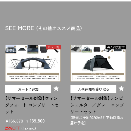
高さ
コットは高さによって、「ハイコット」「ローコット」「2WAY」コットに分
類されます。キャンプスタイルに合わせて、適したタイプを選びましょ
SEE MORE
（その他オススメ商品）
う。 ハイコットは、ベンチとして使える点や地面の冷えが伝わりにくい
点が魅力。
対してローコットは、携帯性の良さや小さなテントでも使える点が魅力
セット割
再入荷受付中
です。
2WAYコット
は、2段階の高さで使える、ハイコット・ローコットの
良いとこどりのコットです。
特に
一人用テント
は天井が低いモデルも多
いため、ローコットを選ぶことで圧迫感を抑えつつ、快適な寝床を作れ
ます。
使用サイズ
カートに追加
入荷通知を受け取る
コットは製品により、使用時の長さや横幅が違います。テントサイズや
【サマーセール対象】ウィン
【サマーセール対象】テンビ
使う人の体格に合わせて適した使用サイズのコットを選びましょう。
グフォート コンプリートセ
シェルター／グレー コンプ
収納サイズ・重量
ット
リートセット
【新規ご予約2026年8月下旬以降お
販
セ
139,800
¥186,670
携帯性を重視したいなら、重量・収納サイズのチェックも大切です。 軽
¥
届け予定】
売
ー
さを求めるなら、骨組がアルミニウム製のものがおすすめ。またパーツ
25%OFF
(Tax inc.)