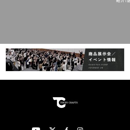
紹介！
インフレータブルマット
ウレタンが内蔵された「インフレータブルマット」。バルブを開くとウレ
タンの復元力で自動的に膨らみます。 クッション性が高く、安定感ある
寝心地が魅力です。収納サイズは大きく、他のマットに比べて重さもあ
ります。価格は他のタイプより高価な傾向です。
クローズドセルマット
細長いウレタンフォームのパーツをいくつも繋いだ「クローズドセルマ
ット」。広げればすぐ使用できます。 非常に軽くコンパクト収納可能
で、徒歩キャンプや登山のテント泊に適しています。
厚みがそれほどないため、底つき感が残る点はデメリット。安価なもの
から高価なものまで価格帯は広めです。 銀マット 昔ながらの「銀マッ
ト」。リーズナブルな価格が最大の魅力です。 銀の面を下にすると、地
面からの冷えをカットできます。厚みがないので、底つき感はあまり解
消されません。
R値もチェック！
マットには、断熱性能を表す「R値」が設定されています。数値が高いほ
ど、断熱性能も高くなります。冬もキャンプするなら、R値4以上のマッ