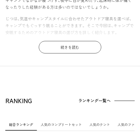
キャンプでなかなか寝つけず、夜中に目が覚めたり、起床時に体が痛く
なったりした経験がある方は多いのではないでしょうか。
じつは、気温やキャンプスタイルに合わせたアウトドア寝具を選べば、
キャンプでもぐっすり眠ることができます。 そこで今回は、キャンプで
安眠するためのアウトドア寝具の選び方を詳しく紹介します。
「キャンプでぐっすり眠って朝はスッキリ目覚めたい！」という方はぜひ
続きを読む
参考にしてください。 初めてのキャンプでは緊張から寝付けないこと
も多いですが、回数を重ねても寝つきが改善しない場合は、原因がある
はずです。
キャンプでの安眠を邪魔するのは、主に「底つき感」や「暑さ・寒さ」では
ないでしょうか。ここからは「底つき感」や「暑さ・寒さ」対策について解
説していきます。
RANKING
ランキング一覧へ
コットを使うメリット①：底つき感対策
「底つき感」とは、横になった時に地面の硬さを肩や背中、腰など体の部
位で感じてしまう状態です。底つき感があると、当たっている部位が圧
総合ランキング
人気のコンプリートセット
人気のテント
人気のファニ
迫されて痛くなり、血流の悪さから起きたときに体がバキバキになった
りします。