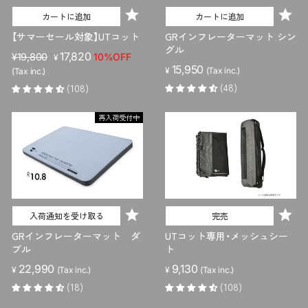
カートに追加
カートに追加
【サマーセール対象】UTコット
GRインフレーターマット シン
グル
販
セ
17,820
¥19,800
10%OFF
¥
15,950
売
ー
¥
(Tax inc.)
(Tax inc.)
価
ル
(48)
(108)
格
価
格
再入荷受付中
入荷通知を受け取る
完売
GRインフレーターマット ダ
UTコット専用・メッシュシー
ブル
ト
22,990
9,130
¥
(Tax inc.)
¥
(Tax inc.)
(18)
(108)