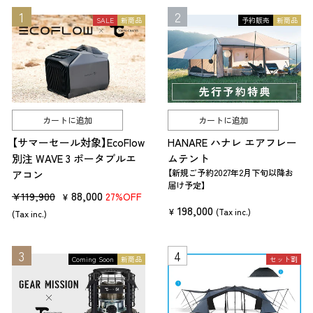
底つき感解消には、クッション性の高い寝具の使用が有効です。
SALE
新商品
予約販売
新商品
コットを使うメリット②：暑さ・寒さ対策
暑い時期は
テント
に熱が籠り、寝苦しく感じます。一方で、寒い時期は地
面から冷えが伝わります。 暑さ対策には、風通しの良い寝具や触ったと
きにヒンヤリする寝具を使うといいでしょう。
カートに追加
カートに追加
対して、寒さ対策には、地面からの冷えを遮断できる寝具の使用が有効
【サマーセール対象】EcoFlow
HANARE ハナレ エアフレー
です。
別注 WAVE 3 ポータブルエ
ムテント
【新規ご予約2027年2月下旬以降お
アコン
届け予定】
キャンプで使うコット（寝具）の種類と選び方
販
セ
88,000
¥119,900
27%OFF
¥
198,000
売
ー
¥
(Tax inc.)
アウトドアで使う主な寝具といえば「
コット
」「
寝袋
」「マット」です。キ
(Tax inc.)
価
ル
ャンプでは3つのアイテムを、スタイルや気温に合わせて組み合わせて
格
価
使います。
キャンプ用品
の中でも大切なアイテムです。
Coming Soon
新商品
セット割
格
荷物をたくさん運べる少人数のオートキャンプなら、コット上にマット
を敷き、さらに寝袋も使って極上の寝床を作るのもいいでしょう。 また
ファミリーキャンプ
では、マットを人数分並べた上に、寝袋を使って川