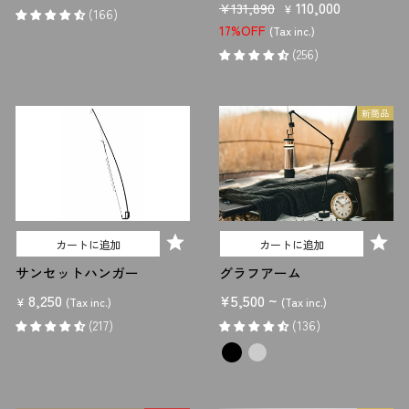
販
セ
110,000
¥131,890
価
ル
がバラバラになる組み立て式は、収束式より軽量です。またハイコット
¥
(166)
売
ー
よりもローコットの方が軽いといえます。 コンパクト収納できるコッ
17%OFF
格
価
(Tax inc.)
価
ル
トを探すなら、同じく組み立て式のコットがおすすめです。同様にロー
格
(256)
コットは、ハイコットよりもコンパクトに収納できます。
格
価
格
新商品
種類②寝袋（シュラフ）
寝袋は「マミー型」「封筒型」「エッグ型」の3タイプに分けられます。各タ
イプの特徴を押さえ、好みのタイプを選びましょう。
－マミー型
「マミー」とはミイラを表す言葉で、マミー型は、ミイラのような人型の
カートに追加
カートに追加
寝袋です。 布地が体にフィットし、さらに頭まで包まれるので保温性が
高い点がメリットです。また無駄な布地が少なく、コンパクトに収納で
サンセットハンガー
グラフアーム
きる点もメリットといえます。
8,250
¥5,500 ~
¥
(Tax inc.)
(Tax inc.)
－封筒型
(217)
(136)
「封筒型」は名前の通り、封筒状の長方形の寝袋。 ゆったりした、リラッ
クス感ある寝心地が魅力です。ただし体にフィットしない分、マミー型
に比べて保温性は劣ります。 またファスナーを全開すると、布団のよう