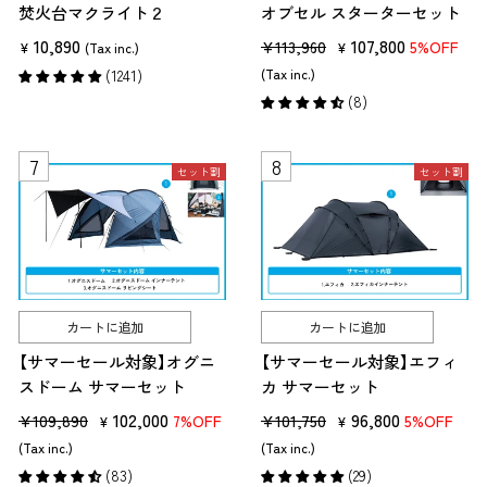
組み立て方法
収束式
広げるだけですぐ使える。
焚火台マクライト２
オブセル スターターセット
重量は大きめ
10,890
販
セ
107,800
¥113,960
5%OFF
¥
(Tax inc.)
¥
売
ー
(1241)
(Tax inc.)
組み立て式
パーツを組み立てて使う
価
ル
が小さく軽い
(8)
格
価
高さ
ハイコット
ベンチとしても使える。
格
伝わりにくい
セット割
セット割
ローコット
携帯性が良く、小さなテン
る
2WAYコット
2段階の高さで使える
使用サイズ
製品ごとに長
テントサイズと体格に合
カートに追加
カートに追加
さ・横幅が違う
【サマーセール対象】オグニ
【サマーセール対象】エフィ
スドーム サマーセット
カ サマーセット
収納サイズ・重量
アルミフレー
持ち運びのしやすさに直
ム／組み立て
販
セ
102,000
販
セ
96,800
¥109,890
¥101,750
7%OFF
5%OFF
¥
¥
式／ローコッ
売
ー
売
ー
(Tax inc.)
(Tax inc.)
トが軽い
価
ル
価
ル
(83)
(29)