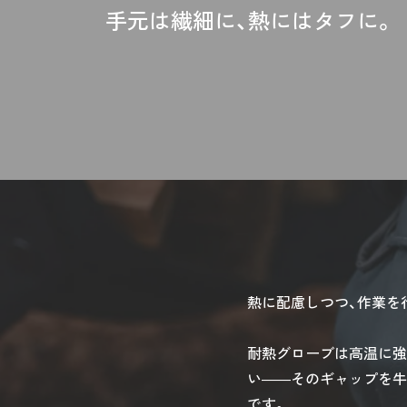
手元は繊細に、熱にはタフに。
熱に配慮しつつ、作業を
耐熱グローブは高温に強
い――そのギャップを牛
です。