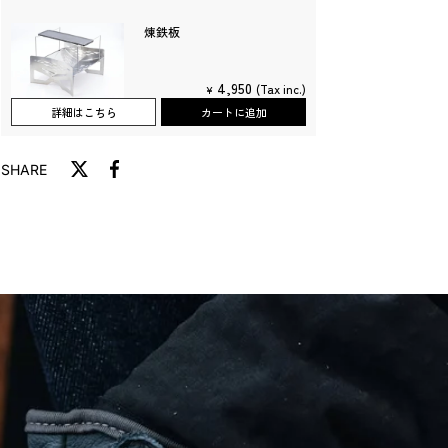
煉鉄板
4,950
(Tax inc.)
¥
詳細はこちら
カートに追加
SHARE
T
F
w
a
i
c
t
e
t
b
e
o
r
o
に
k
投
で
稿
シ
す
ェ
る
ア