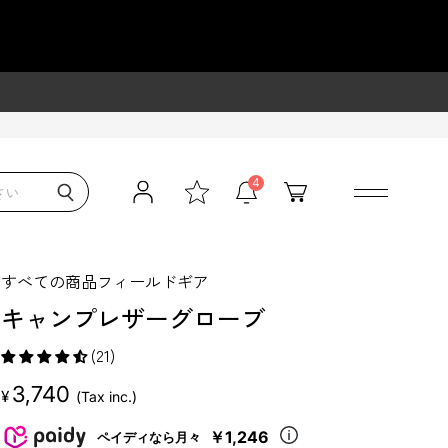
TS
4
すべての商品
フィールドギア
キャンプレザーグローブ
(21)
販
3,740
¥
(Tax inc.)
売
￥1,246
価
ペイディなら月々