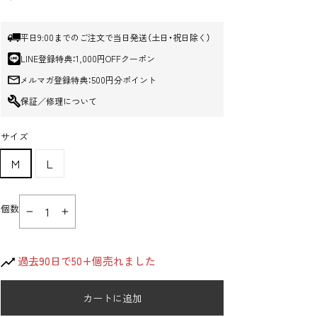
格
平日9:00までのご注文で当日発送（土日・祝日除く）
LINE登録特典：1,000円OFFクーポン
メルマガ登録特典：500円分ポイント
保証／修理について
サイズ
M
L
個数
−
+
過去90日で50+個売れました
カートに追加