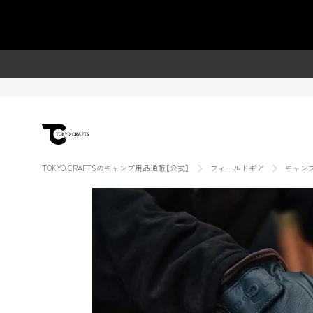
ス
【キャンプ用グローブ】キャンプレザ
キ
ッ
プ
し
て
コ
ン
テ
ン
TOKYO CRAFTSのキャンプ用品通販【公式】
フィールドギア
キャン
ツ
に
移
動
す
る