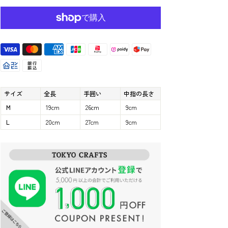
サイズ
全長
手囲い
中指の長さ
M
19cm
26cm
9cm
L
20cm
27cm
9cm