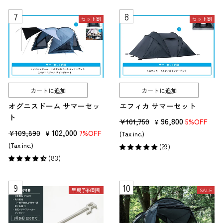
格
セット割
セット割
カートに追加
カートに追加
オグニスドーム サマーセッ
エフィカ サマーセット
ト
販
セ
96,800
¥101,750
5%OFF
¥
販
セ
102,000
売
ー
¥109,890
7%OFF
¥
(Tax inc.)
売
ー
価
ル
(Tax inc.)
(29)
価
ル
格
価
(83)
キャンプ用ナイフを選ぶには、何に使うか用途をしっかり決める必要が
格
価
格
あります。
格
早期予約割引
SALE
用途が決まったら、それに合わせて、
ナイフの種類