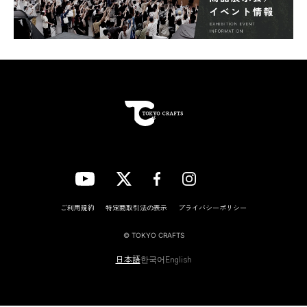
フラット
スカンジ
コンベックス
チゼル
の
6つに分類されます。
「ホロ―」・「フルフラット」・「フラット」の3種類は、刃先が細く切れ味が
いいので、料理など細かい作業向きです。刃先が細い分、耐久性は劣るの
で、バトニングには適しません。
「スカンジ」・「コンベックス」・「チゼル」の3種は、刃厚があり強度が高い
ので、バトニングに適しています。中でも「スカンジ」は研ぎ直しがしや
すく、初心者におすすめのグラインドです。
ご利用規約
特定商取引法の表示
プライバシーポリシー
ポイント④グリップは滑りにくく持ちやすい樹脂素材を選ぼう
© TOKYO CRAFTS
キャンプ用ナイフは、グリップ（持ち手）が滑りやすいと、ケガの危険性
日本語
한국어
English
が高くなります。特にナイフの扱いに慣れていない初心者は、安全性を
考慮して、滑りにくく持ちやすいグリップのナイフを選びましょう。