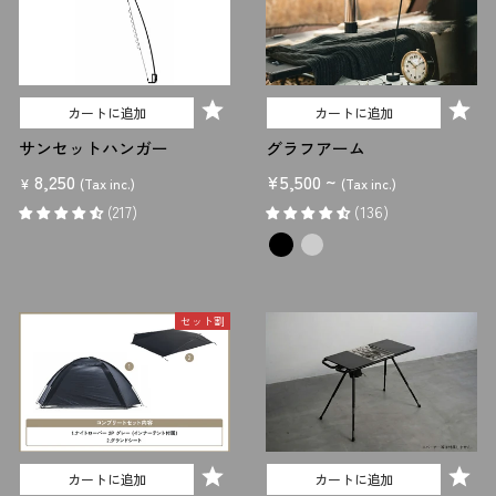
加わる作業には適しません。
以下の動画では、実際に料理にナイフを使用する様子を見ることができ
ます。
カートに追加
カートに追加
サンセットハンガー
グラフアーム
8,250
¥5,500 ~
¥
(Tax inc.)
(Tax inc.)
(217)
(136)
セット割
カートに追加
カートに追加