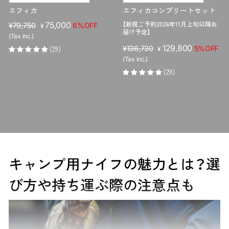
エフィカ
エフィカコンプリートセット
【新規ご予約2026年11月上旬以降お
販
セ
75,000
¥79,750
6%OFF
¥
届け予定】
売
ー
(Tax inc.)
価
ル
販
セ
129,800
(29)
¥136,730
5%OFF
¥
格
価
売
ー
(Tax inc.)
格
価
ル
(29)
格
価
格
キャンプ用ナイフの魅力とは？選
び方や持ち運ぶ際の注意点も