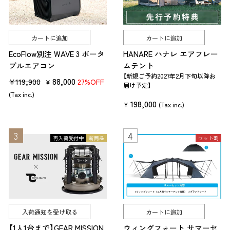
身軽にカッコよくアウトドアを楽しみたい方は、ぜひ参考にしてくださ
い。
カートに追加
カートに追加
キャンプ用ナイフとは？
EcoFlow別注 WAVE 3 ポータ
HANARE ハナレ エアフレー
ブルエアコン
ムテント
【新規ご予約2027年2月下旬以降お
販
セ
88,000
¥119,900
27%OFF
¥
届け予定】
売
ー
(Tax inc.)
198,000
価
ル
¥
(Tax inc.)
格
価
格
再入荷受付中
新商品
セット割
キャンプ用ナイフとは、ケガの危険性のある刃の部分を収納して、安全
入荷通知を受け取る
カートに追加
に持ち運べるナイフのことです。
【1人1台まで】GEAR MISSION
ウィングフォート サマーセ