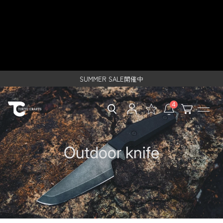
ス
キャンプ（アウトドア）用ナイフ -
キ
ッ
TOKYO CRAFTSのキャンプ用品通
レンタルご利用で500円クーポンプレゼント！
プ
し
SUMMER SALE開催中
販【公式】
て
レンタルご利用で500円クーポンプレゼント！
コ
ン
SUMMER SALE開催中
テ
ン
ツ
4
に
移
動
す
Outdoor knife
る