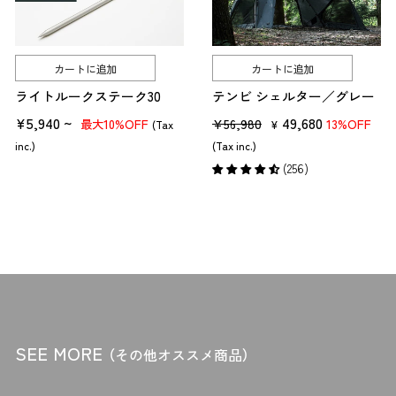
刃の素材
刃の形状
グリップの素材
カートに追加
カートに追加
の4つのポイントを押さえてナイフを選びましょう。
ライトルークステーク30
テンビ シェルター／グレー
各ポイントを、詳しく解説していきます。
¥5,940 ~
販
セ
49,680
¥56,980
10%OFF
13%OFF
最大
(Tax
¥
売
ー
inc.)
(Tax inc.)
ポイント①ナイフの種類は主に3種類！
価
ル
(256)
キャンプ用ナイフの種類は、
格
価
格
シースナイフ
フォールディングナイフ
マルチツールナイフ
の3つに分類されます。
－初心者におすすめの幅広く使える「シースナイフ」
SEE MORE
（その他オススメ商品）
最初の一本として初心者におすすめなのが、用途の広い「シースナイフ」
です。シースナイフは、刃（ブレード）を付属のシース（鞘・さや）に収納す