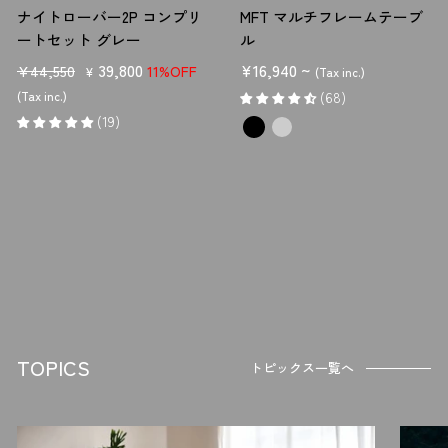
－サブナイフとして持っておきたい「マルチツールナイフ」
ナイトローバー2P コンプリ
MFT マルチフレームテーブ
ートセット グレー
ル
十徳ナイフや万能ツールナイフとも呼ばれる「マルチツールナイフ」。ナ
イフのほかに、栓抜き・缶切り・ハサミ・ノコギリなどの便利な道具が付
販
セ
39,800
¥16,940 ~
¥44,550
11%OFF
¥
(Tax inc.)
いた、多機能ナイフです。
売
ー
(Tax inc.)
(68)
価
ル
(19)
マルチツールナイフは、サブナイフとして所持しておくと、アウトドア
格
価
のさまざまなシーンで活躍します。
格
ポイント②刃の素材も知っておきたい
キャンプ用ナイフの刃の素材には、「ステンレス」か「カーボン」が使われ
ます。素材によって使い勝手が異なるので、好みの素材を選びましょ
う。
－錆びにくく耐久性が高い「ステンレス製」
ステンレス素材の刃は、切れ味はカーボン製と比べてやや劣りますが、
TOPICS
刃こぼれしにくい耐久性の高さが魅力です。
トピックス一覧へ
また、耐食性に優れ錆びにくいのも特徴。使用後は、水洗いして乾燥させ
るだけで特別な手入れが必要ありません。