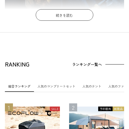
続きを読む
RANKING
ランキング一覧へ
携帯性に優れ、屋外へ持ち運べるキャンプ用ナイフ。キャンプだけでな
く、登山や釣り、
バイクキャンプ
など、さまざまなアウトドアアクティビ
ティで活躍します。
総合ランキング
人気のコンプリートセット
人気のテント
人気のファニ
キャンプ用ナイフは、製品ごとに刃の構造や収納方法に違いがあり、ど
れを選べばよいか分からない方も多いのではないでしょうか。
SALE
予約販売
新商品
この記事では、キャンプ用ナイフの魅力や選び方、持ち運ぶ際の注意点
などを詳しく解説します。さらに、おすすめのキャンプ用ナイフと一緒
に使いたいアイテムも紹介します。