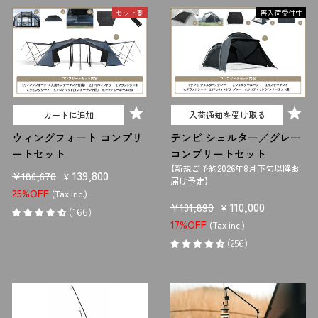
るナイフです。
セット割
再入荷受付中
刃の折りたたみはできませんが、その分強度が高く、バトニングにも適
しています。
バトニングに使用するなら刃渡り10〜15cmで、刃厚が
3.5mm以上のナイフを選びましょう。
さらに、「タング」の構造にも着目する必要があります。タングとは、グ
リップ（持ち手）部分に隠れている刃のことです。
カートに追加
入荷通知を受け取る
中でも「
フルタング
」と呼ばれる、グリップ全体に刃が内蔵した構造のナ
ウィングフォート コンプリ
テンビ シェルター／グレー
イフは、頑丈でバトニングに適しています。
ートセット
コンプリートセット
【新規ご予約2026年8月下旬以降お
販
セ
139,800
¥186,670
¥
－料理メインなら折りたたみ可能な「フォールディングナイフ」がおす
届け予定】
売
ー
25%OFF
すめ
(Tax inc.)
販
セ
110,000
¥131,890
価
ル
¥
(166)
料理など繊細な作業がメインなら、折りたためる「フォールディングナ
売
ー
17%OFF
格
価
(Tax inc.)
イフ」が使いやすいでしょう。
価
ル
格
(256)
フォールディングナイフは、刃を折りたたんで持ち手部分に収納でき、
格
価
コンパクトかつ安全に持ち運べます。
格
また、シースナイフに比べて刃厚が薄いため、野菜や肉を切る細かい作
業に向いています。構造上、耐久性には劣り、バトニングなどの強い力が