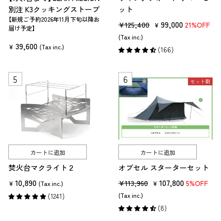
主な用途として、
別注 K3クッキングストーブ
ット
【新規ご予約2026年11月下旬以降お
販
セ
99,000
¥125,400
21%OFF
¥
調理
届け予定】
売
ー
(Tax inc.)
バトニング（薪割り）
39,600
価
ル
¥
(Tax inc.)
(166)
ブッシュクラフト
格
価
などが挙げられます。
格
セット割
バトニングとは、ナイフを薪にあて、別の薪やハンマーでナイフを叩い
て薪を割る方法です。斧や鉈などの大きな道具を使わずに、キャンプ用
ナイフ1本で薪割りができます。
ブッシュクラフトとは、落ちている枝や葉など、自然のアイテムを使っ
た生活術です。ブッシュクラフトの中でも、キャンプ用ナイフを使うテ
クニックには、焚き付け用の「フェザースティック」や「箸」、「ペグ」作り
カートに追加
カートに追加
があります。
焚火台マクライト２
オブセル スターターセット
キャンプ用ナイフは、安全に持ち歩けて、調理や焚き火周りなど、さまざ
10,890
販
セ
107,800
¥113,960
5%OFF
¥
(Tax inc.)
¥
まな用途で使えるアイテムです。
売
ー
(1241)
(Tax inc.)
価
ル
(8)
格
価
キャンプ用ナイフを選ぶときのポイント