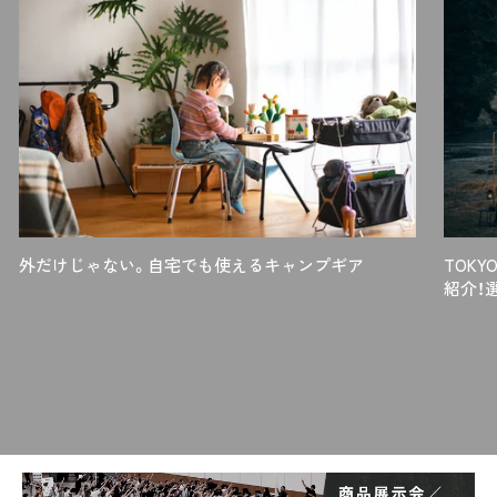
ステンレスは、扱いやすいという点で初心者におすすめの素材です。
－切れ味が抜群！調理におすすめの「カーボン製」
ステンレスよりも硬度が高いカーボン素材の刃は、切れ味の良さが魅力
です。しかし、硬い分、刃こぼれしやすい素材ともいえます。
砥石で研ぐことによって鋭い切れ味に戻りますが、錆びやすいため使用
後はしっかり乾燥させて、油を塗るなどの手入れが必要です。
カーボン製ナイフは、道具を丁寧に手入れする余裕がある、ベテランキ
ャンパー向けといえるでしょう。
外だけじゃない。自宅でも使えるキャンプギア
TOK
紹介！
ポイント③刃のグラインドは「スカンジグラインド」がおすすめ
キャンプ用ナイフの「グラインド」とは、刃がどのように削られているか
を表す言葉で、刃の断面形状を見て判断します。
グラインドは、
ホロー
フルフラット