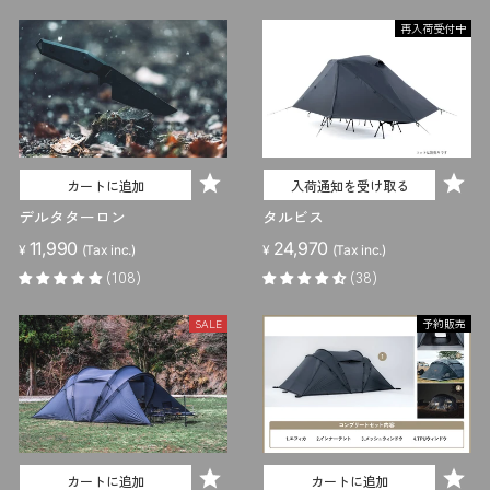
替
え
再入荷受付中
カートに追加
入荷通知を受け取る
デルタターロン
タルビス
11,990
24,970
¥
(Tax inc.)
¥
(Tax inc.)
(108)
(38)
SALE
予約販売
カートに追加
カートに追加