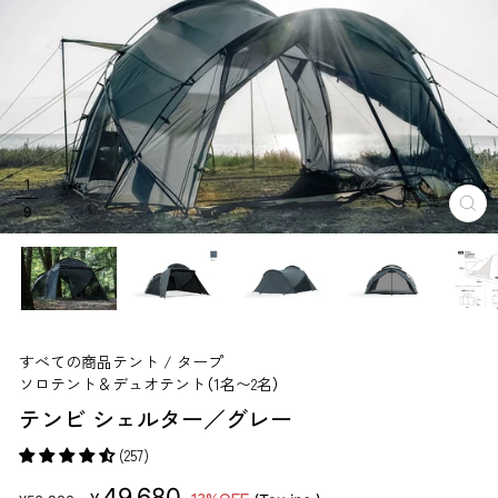
1
9
閉
じ
る
すべての商品
テント / タープ
ソロテント＆デュオテント（1名〜2名）
テンビ シェルター／グレー
(257)
販
セ
49,680