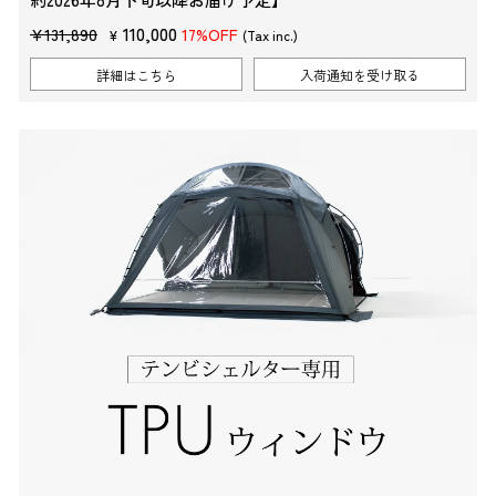
販
セ
110,000
¥131,890
17%OFF
¥
(Tax inc.)
売
ー
詳細はこちら
入荷通知を受け取る
価
ル
格
価
格