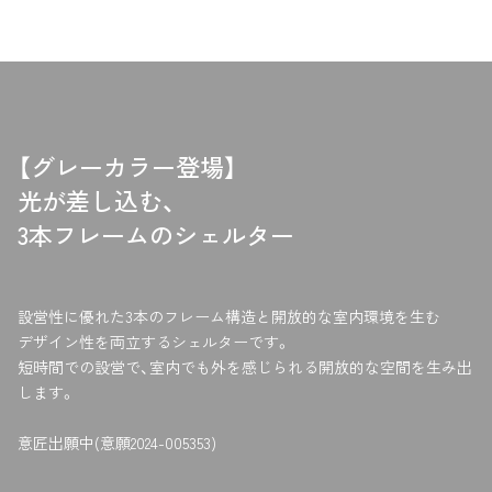
t
e
t
b
e
o
r
o
に
k
投
で
稿
シ
【グレーカラー登場】
す
ェ
る
ア
光が差し込む、
す
る
3本フレームのシェルター
設営性に優れた3本のフレーム構造と開放的な室内環境を生む
デザイン性を両立するシェルターです。
短時間での設営で、室内でも外を感じられる開放的な空間を生み出
します。
意匠出願中(意願2024-005353)