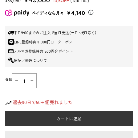
13%OFF
¥
(Tax inc.)
¥56,980
売
ー
価
ル
￥4,140
ペイディなら月々
格
価
格
平日9:00までのご注文で当日発送（土日・祝日除く）
LINE登録特典：1,000円OFFクーポン
メルマガ登録特典：500円分ポイント
保証／修理について
個数
−
+
過去90日で50+個売れました
カートに追加