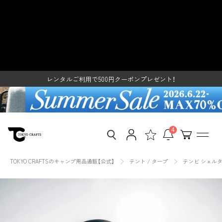
ス
テンビ シェルター（３〜４人用テ
キ
ッ
ント / シェルターテント）- 東京ク
レンタルご利用で500円クーポンプレゼント！
プ
し
SUMMER SALE開催中
ラフト【公式】 – TOKYO CRAFTS
て
レンタルご利用で500円クーポンプレゼント！
コ
ン
SUMMER SALE開催中
テ
ン
ツ
に
移
4
動
す
る
TOKYO CRAFTSのキャンプ用品通販【公式】
テント / タープ
テンビ シェル