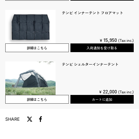
テンビ インナーテント フロアマット
15,950
¥
(Tax inc.)
詳細はこちら
入荷通知を受け取る
テンビ シェルターインナーテント
22,000
¥
(Tax inc.)
詳細はこちら
カートに追加
SHARE
T
F
w
a
i
c