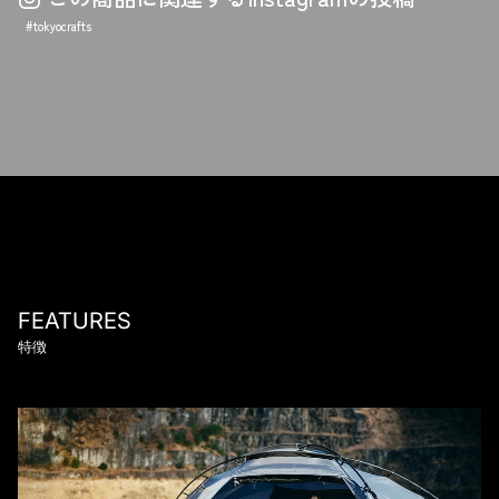
#tokyocrafts
FEATURES
特徴