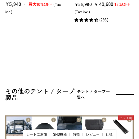
¥5,940 ~
販
セ
49,680
¥56,980
10%OFF
13%OFF
最大
(Tax
¥
売
ー
inc.)
(Tax inc.)
価
ル
(256)
格
価
格
その他のテント / タープ
テント / タープ一
製品
覧へ
セット割
カートに追加
SNS投稿
特徴
レビュー
仕様