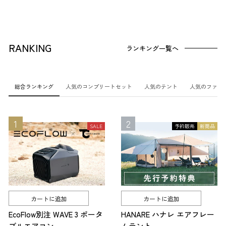
RANKING
ランキング一覧へ
総合ランキング
人気のコンプリートセット
人気のテント
人気のファニ
SALE
予約販売
新商品
カートに追加
カートに追加
EcoFlow別注 WAVE 3 ポータ
HANARE ハナレ エアフレー
ブルエアコン
ムテント