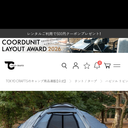
ス
ハビソル リビングシート - 東京ク
キ
ッ
レンタルご利用で500円クーポンプレゼント！
ラフト【公式】 – TOKYO CRAFTS
プ
SUMMER SALE開催中
し
て
レンタルご利用で500円クーポンプレゼント！
コ
SUMMER SALE開催中
ン
テ
ン
ツ
4
に
移
動
TOKYO CRAFTSのキャンプ用品通販【公式】
テント / タープ
ハビソル リビ
す
る