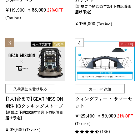
【新規ご予約2027年2月下旬以降お
販
セ
88,000
¥119,900
27%OFF
¥
届け予定】
売
ー
(Tax inc.)
198,000
価
ル
¥
(Tax inc.)
格
価
格
再入荷受付中
新商品
セット割
入荷通知を受け取る
カートに追加
【1人1台まで】GEAR MISSION
ウィングフォート サマーセ
別注 K3クッキングストーブ
ット
【新規ご予約2026年11月下旬以降お
販
セ
99,000
¥125,400
21%OFF
¥
届け予定】
売
ー
(Tax inc.)
39,600
価
ル
¥
(Tax inc.)
(166)
格
価