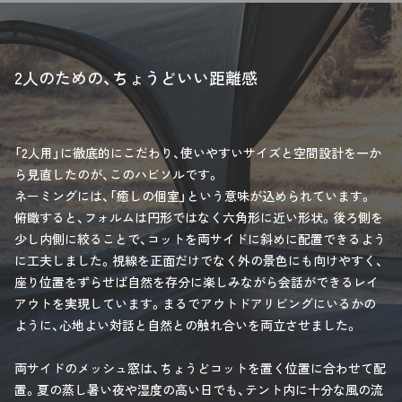
2人のための、ちょうどいい距離感
「2人用」に徹底的にこだわり、使いやすいサイズと空間設計を一か
ら見直したのが、このハビソルです。
ネーミングには、「癒しの個室」という意味が込められています。
俯瞰すると、フォルムは円形ではなく六角形に近い形状。後ろ側を
少し内側に絞ることで、コットを両サイドに斜めに配置できるよう
に工夫しました。視線を正面だけでなく外の景色にも向けやすく、
座り位置をずらせば自然を存分に楽しみながら会話ができるレイ
アウトを実現しています。まるでアウトドアリビングにいるかの
ように、心地よい対話と自然との触れ合いを両立させました。
両サイドのメッシュ窓は、ちょうどコットを置く位置に合わせて配
置。夏の蒸し暑い夜や湿度の高い日でも、テント内に十分な風の流