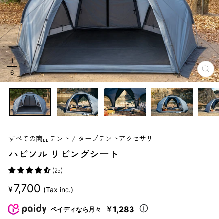
1
6
閉
じ
る
すべての商品
テント / タープ
テントアクセサリ
ハビソル リビングシート
(25)
販
7,700
¥
(Tax inc.)
売
価
￥1,283
ペイディなら月々
格