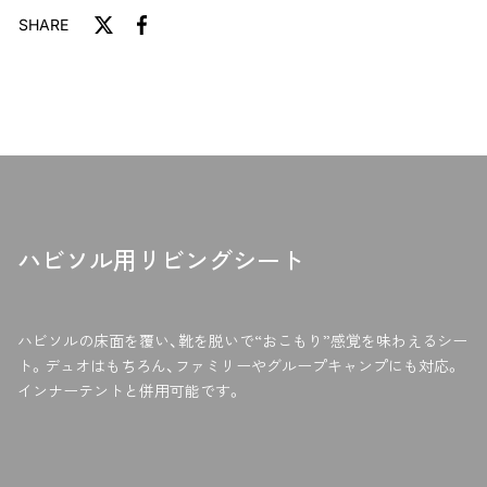
SHARE
T
F
w
a
i
c
t
e
t
b
e
o
r
o
に
k
投
で
稿
シ
ハビソル用リビングシート
す
ェ
る
ア
す
る
ハビソルの床面を覆い、靴を脱いで“おこもり”感覚を味わえるシー
ト。デュオはもちろん、ファミリーやグループキャンプにも対応。
インナーテントと併用可能です。