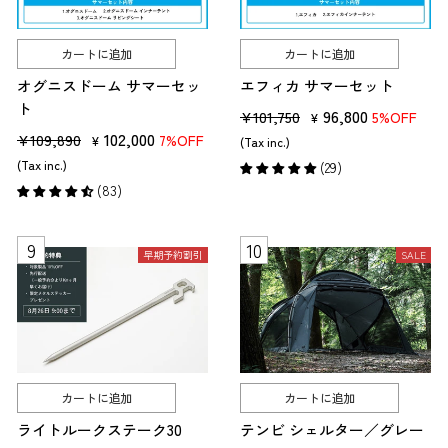
カートに追加
カートに追加
オグニスドーム サマーセッ
エフィカ サマーセット
ト
販
セ
96,800
¥101,750
5%OFF
¥
販
セ
102,000
売
ー
¥109,890
7%OFF
¥
(Tax inc.)
売
ー
価
ル
(Tax inc.)
(29)
価
ル
格
価
(83)
格
価
格
格
早期予約割引
SALE
カートに追加
カートに追加
ライトルークステーク30
テンビ シェルター／グレー