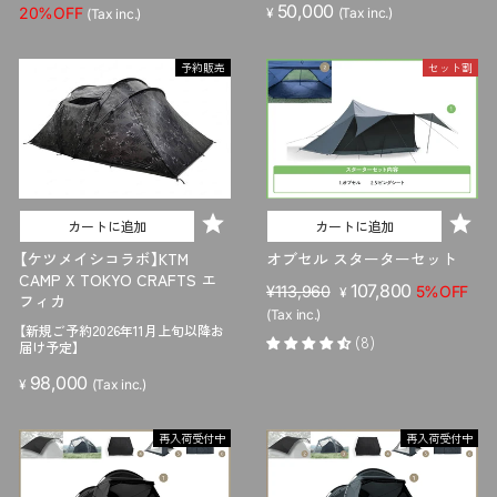
50,000
売
ー
20%OFF
¥
(Tax inc.)
(Tax inc.)
価
ル
格
価
予約販売
セット割
格
カートに追加
カートに追加
【ケツメイシコラボ】KTM
オブセル スターターセット
CAMP X TOKYO CRAFTS エ
販
セ
107,800
¥113,960
5%OFF
¥
フィカ
売
ー
(Tax inc.)
【新規ご予約2026年11月上旬以降お
価
ル
(8)
届け予定】
格
価
格
98,000
¥
(Tax inc.)
再入荷受付中
再入荷受付中