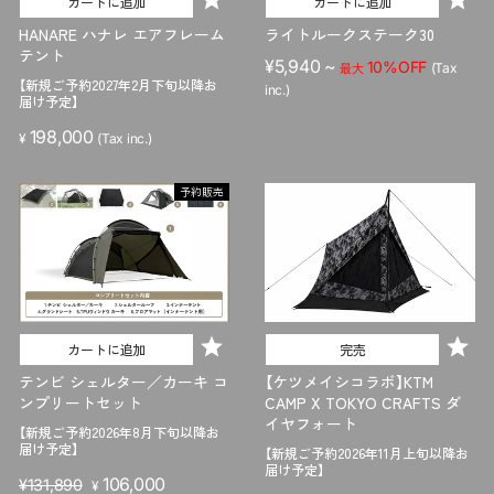
カートに追加
カートに追加
HANARE ハナレ エアフレーム
ライトルークステーク30
テント
¥5,940 ~
10%OFF
(Tax
最大
【新規ご予約2027年2月下旬以降お
inc.)
届け予定】
198,000
¥
(Tax inc.)
予約販売
カートに追加
完売
テンビ シェルター／カーキ コ
【ケツメイシコラボ】KTM
ンプリートセット
CAMP X TOKYO CRAFTS ダ
イヤフォート
【新規ご予約2026年8月下旬以降お
届け予定】
【新規ご予約2026年11月上旬以降お
届け予定】
販
セ
106,000
¥131,890
¥