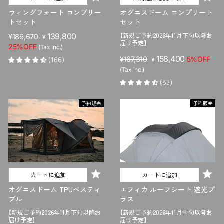
ウィングフォート コンプリー
オグニスドーム コンプリート
トセット
セット
【新規ご予約2026年11月下旬以降お
販
セ
139,800
¥186,670
¥
届け予定】
売
ー
25%OFF
(Tax inc.)
価
ル
販
セ
158,400
(166)
¥167,310
5%OFF
¥
格
価
売
ー
(Tax inc.)
格
価
ル
(83)
格
価
格
予約販売
予約販売
カートに追加
カートに追加
オグニスドーム TPUベスティ
エフィカ ルーフシート 遮光プ
ブル
ラス
【新規ご予約2026年11月下旬以降お
【新規ご予約2026年11月中旬以降お
届け予定】
届け予定】