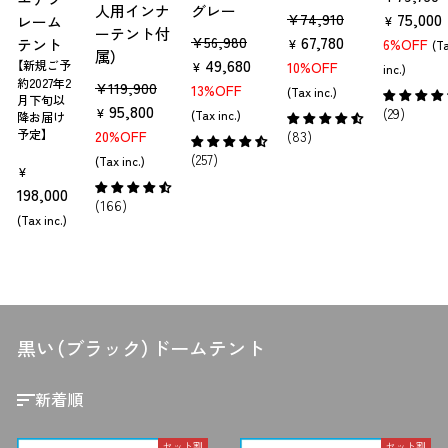
人用インナ
グレー
販
セ
売
75,000
¥74,910
レーム
¥
ーテント付
販
セ
売
67,780
ー
¥56,980
価
6%OFF
テント
¥
(T
属）
売
49,680
ー
価
ル
格
【新規ご予
10%OFF
¥
inc.)
約2027年2
販
セ
¥119,900
価
ル
格
価
13%OFF
(Tax inc.)
月下旬以
売
95,800
ー
格
価
格
(29)
¥
(Tax inc.)
降お届け
価
ル
格
予定】
20%OFF
(83)
格
価
(257)
(Tax inc.)
¥
格
198,000
(166)
(Tax inc.)
黒い（ブラック）ドームテント
並
び
替
え
セット割
セット割