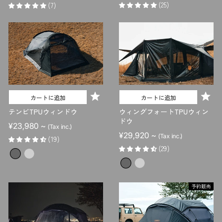
価
ル
(25)
(7)
格
価
格
カートに追加
カートに追加
テンビTPUウィンドウ
ウィングフォートTPUウィン
ドウ
¥23,980 ~
(Tax inc.)
¥29,920 ~
(Tax inc.)
(19)
(29)
予約販売