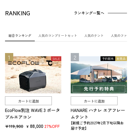
RANKING
ランキング一覧へ
総合ランキング
人気のコンプリートセット
人気のテント
人気のファニ
SALE
予約販売
新商品
カートに追加
カートに追加
EcoFlow別注 WAVE 3 ポータ
HANARE ハナレ エアフレー
ブルエアコン
ムテント
【新規ご予約2027年2月下旬以降お
販
セ
88,000
¥119,900
27%OFF
¥
届け予定】