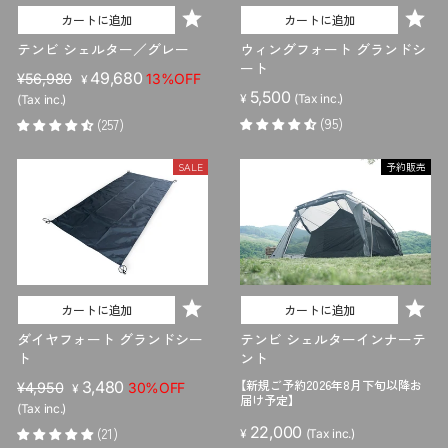
カートに追加
カートに追加
テンビ シェルター／グレー
ウィングフォート グランドシ
ート
販
セ
49,680
¥56,980
13%OFF
¥
5,500
売
ー
¥
(Tax inc.)
(Tax inc.)
価
ル
(95)
(257)
格
価
格
SALE
予約販売
カートに追加
カートに追加
ダイヤフォート グランドシー
テンビ シェルターインナーテ
ト
ント
【新規ご予約2026年8月下旬以降お
販
セ
3,480
¥4,950
30%OFF
¥
届け予定】
売
ー
(Tax inc.)
価
ル
22,000
(21)
¥
(Tax inc.)
格
価