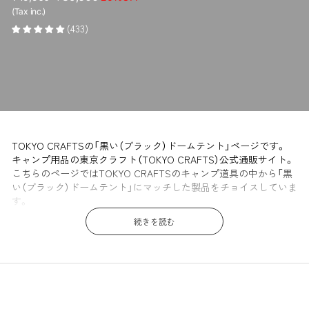
売
ー
(Tax inc.)
価
ル
(433)
格
価
格
TOKYO CRAFTSの「黒い（ブラック）ドームテント」ページです。
キャンプ用品の東京クラフト（TOKYO CRAFTS）公式通販サイト。
こちらのページではTOKYO CRAFTSのキャンプ道具の中から「黒
い（ブラック）ドームテント」にマッチした製品をチョイスしていま
す。
続きを読む