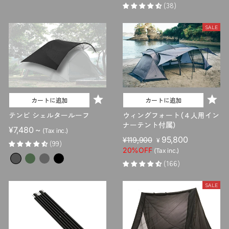
(38)
格
SALE
カートに追加
カートに追加
テンビ シェルタールーフ
ウィングフォート（４人用イン
ナーテント付属）
¥7,480 ~
(Tax inc.)
販
セ
95,800
¥119,900
¥
(99)
売
ー
20%OFF
(Tax inc.)
価
ル
(166)
格
価
格
SALE