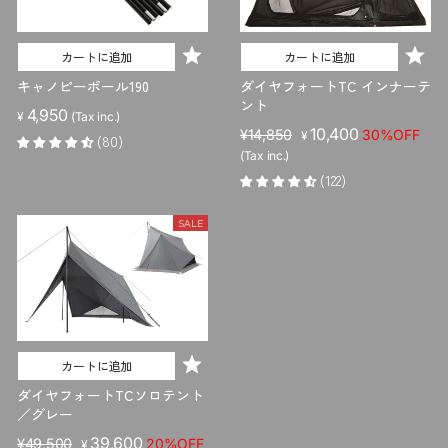
カートに追加
カートに追加
キャノピーポール190
ダイヤフォートTC インナーテ
ント
4,950
¥
(Tax inc.)
販
セ
10,400
¥14,850
30%OFF
¥
(80)
売
ー
(Tax inc.)
価
ル
(122)
格
価
格
SALE
カートに追加
ダイヤフォートTCソロテント
／グレー
販
セ
39,600
¥49,500
20%OFF
¥