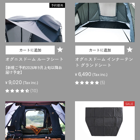
格
予約販売
カートに追加
カートに追加
オグニスドーム ルーフシート
オグニスドーム インナーテン
ト グランドシート
【新規ご予約2026年9月上旬以降お
届け予定】
6,490
¥
(Tax inc.)
9,020
(5)
¥
(Tax inc.)
(10)
SALE