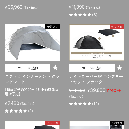
36,960
11,990
¥
(Tax inc.)
¥
(Tax inc.)
(6)
予約販売
セット割
カートに追加
カートに追加
エフィカ インナーテント グラ
ナイトローバー2P コンプリー
ンドシート
トセット ブラック
【新規ご予約2026年11月中旬以降お
販
セ
39,800
¥44,550
11%OFF
¥
届け予定】
売
ー
(Tax inc.)
価
ル
7,480
(10)
¥
(Tax inc.)
格
価
(3)
格
セット割
予約販売