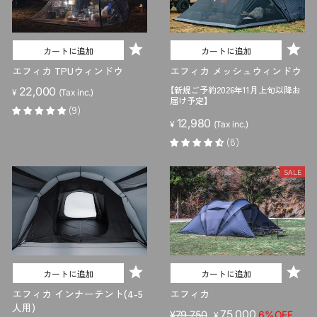
カートに追加
カートに追加
エフィカ TPUウィンドウ
エフィカ メッシュウィンドウ
【新規ご予約2026年11月上旬以降お
22,000
¥
(Tax inc.)
届け予定】
(9)
12,980
¥
(Tax inc.)
(8)
SALE
カートに追加
カートに追加
エフィカ インナーテント(4-5
エフィカ
人用)
販
セ
75,000
¥79,750
6%OFF
¥