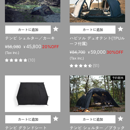
カートに追加
カートに追加
テンビ シェルター／カーキ
ハビソル デュオテント(TPUル
ーフ付属)
販
セ
45,800
¥56,980
20%OFF
¥
販
セ
59,000
売
ー
¥84,700
30%OFF
¥
(Tax inc.)
売
ー
価
ル
(Tax inc.)
(10)
価
ル
格
価
(51)
格
価
格
格
予約販売
カートに追加
カートに追加
テンビ グランドシート
テンビ シェルター ／ブラック