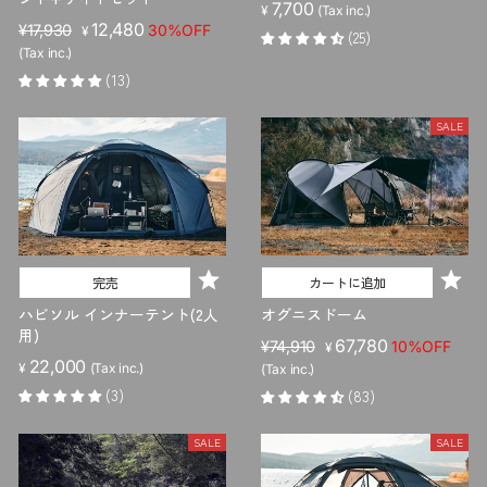
7,700
¥
(Tax inc.)
販
セ
12,480
¥17,930
30%OFF
¥
(25)
売
ー
(Tax inc.)
価
ル
(13)
格
価
格
SALE
完売
カートに追加
ハビソル インナーテント(2人
オグニスドーム
用)
販
セ
67,780
¥74,910
10%OFF
¥
22,000
売
ー
¥
(Tax inc.)
(Tax inc.)
価
ル
(3)
(83)
格
価
格
SALE
SALE