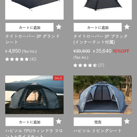
カートに追加
カートに追加
ナイトローバー 2P グランド
ナイトローバー 2P ブラック
シート
(インナーテント付属)
4,950
販
セ
35,640
¥39,600
10%OFF
¥
(Tax inc.)
¥
売
ー
(Tax inc.)
(42)
価
ル
(27)
格
価
格
SALE
カートに追加
完売
ハビソル TPUウィンドウ フロ
ハビソル リビングシート
ント+サイドセット