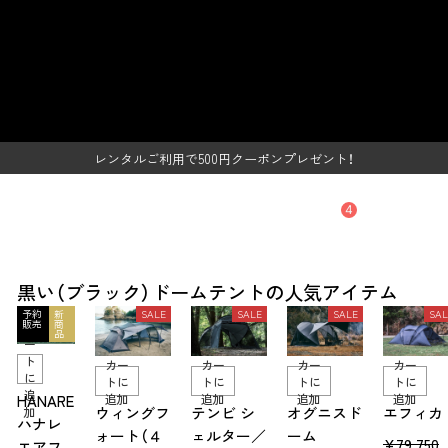
ス
黒い（ブラック）ドームテント -
キ
ッ
TOKYO CRAFTSのキャンプ用品通
プ
し
レンタルご利用で500円クーポンプレゼント！
販【公式】
て
SUMMER SALE開催中
コ
ン
レンタルご利用で500円クーポンプレゼント！
テ
ン
SUMMER SALE開催中
ツ
4
に
移
動
黒い（ブラック）ドームテントの人気アイテム
す
る
予約
新
SALE
SALE
SALE
SAL
販売
商
カ
品
ー
ト
カー
カー
カー
カー
に
トに
トに
トに
トに
追
追加
追加
追加
追加
HANARE
ウィングフ
テンビ シ
オグニスド
エフィカ
加
ハナレ
ォート（４
ェルター／
ーム
販
¥79,750
エアフ