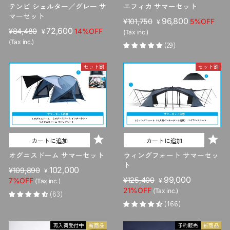
テンビ シェルター／グレー サ
エフィカ サマーセット
マーセット
販
セ
96,800
¥101,750
5%OFF
¥
販
セ
72,600
売
ー
¥84,480
14%OFF
¥
(Tax inc.)
売
ー
価
ル
(Tax inc.)
(29)
価
ル
格
価
格
価
格
セット割
セット割
格
カートに追加
カートに追加
オグニスドーム サマーセット
ウィングフォート サマーセッ
ト
販
セ
102,000
¥109,890
¥
販
セ
99,000
売
ー
¥125,400
7%OFF
¥
(Tax inc.)
売
ー
価
ル
21%OFF
(Tax inc.)
(83)
価
ル
格
価
(166)
格
価
格
格
再入荷受付中
新商品
予約販売
新商品