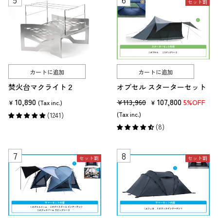
セット割
カートに追加
カートに追加
焚火台マクライト２
オブセル スターターセット
10,890
販
セ
107,800
¥113,960
5%OFF
¥
(Tax inc.)
¥
売
ー
(1241)
(Tax inc.)
価
ル
(8)
格
価
格
セット割
セット割