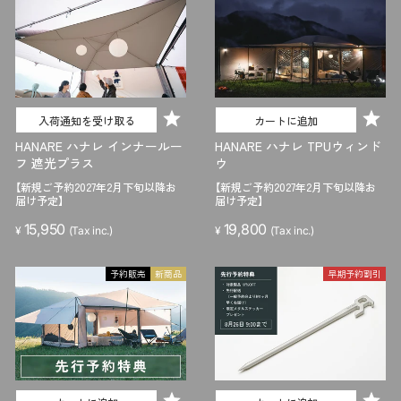
入荷通知を受け取る
カートに追加
HANARE ハナレ インナールー
HANARE ハナレ TPUウィンド
フ 遮光プラス
ウ
【新規ご予約2027年2月下旬以降お
【新規ご予約2027年2月下旬以降お
届け予定】
届け予定】
15,950
19,800
¥
(Tax inc.)
¥
(Tax inc.)
予約販売
新商品
早期予約割引