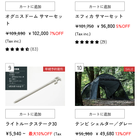
カートに追加
カートに追加
オグニスドーム サマーセッ
エフィカ サマーセット
ト
販
セ
96,800
¥101,750
5%OFF
¥
販
セ
102,000
売
ー
¥109,890
7%OFF
¥
(Tax inc.)
売
ー
価
ル
(Tax inc.)
(29)
価
ル
格
価
(83)
格
価
格
格
早期予約割引
SALE
カートに追加
カートに追加
ライトルークステーク30
テンビ シェルター／グレー
¥5,940 ~
販
セ
49,680
¥56,980
10%OFF
13%OFF
最大
(Tax
¥