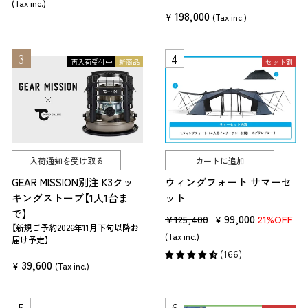
売
ー
(Tax inc.)
198,000
価
ル
¥
(Tax inc.)
格
価
格
再入荷受付中
新商品
セット割
入荷通知を受け取る
カートに追加
GEAR MISSION別注 K3クッ
ウィングフォート サマーセ
キングストーブ【1人1台ま
ット
で】
販
セ
99,000
¥125,400
21%OFF
¥
【新規ご予約2026年11月下旬以降お
売
ー
(Tax inc.)
届け予定】
価
ル
(166)
39,600
¥
(Tax inc.)
格
価
格