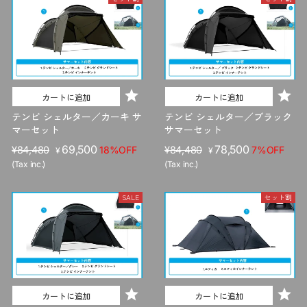
カートに追加
カートに追加
テンビ シェルター／カーキ サ
テンビ シェルター／ブラック
マーセット
サマーセット
販
セ
69,500
販
セ
78,500
¥84,480
18%OFF
¥84,480
7%OFF
¥
¥
売
ー
売
ー
(Tax inc.)
(Tax inc.)
価
ル
価
ル
格
価
格
価
SALE
セット割
格
格
カートに追加
カートに追加