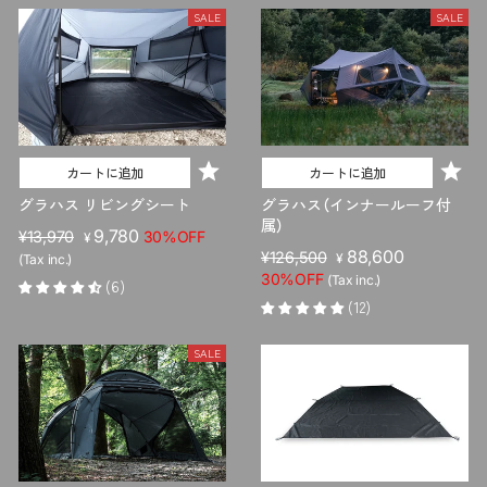
格
SALE
SALE
カートに追加
カートに追加
グラハス リビングシート
グラハス（インナールーフ付
属）
販
セ
9,780
¥13,970
30%OFF
¥
販
セ
88,600
売
ー
¥126,500
¥
(Tax inc.)
売
ー
価
ル
30%OFF
(Tax inc.)
(6)
価
ル
格
価
(12)
格
価
格
格
SALE