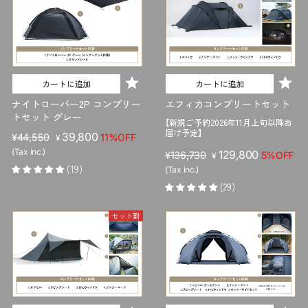
カートに追加
カートに追加
ナイトローバー2P コンプリー
エフィカコンプリートセット
トセット グレー
【新規ご予約2026年11月上旬以降お
届け予定】
販
セ
39,800
¥44,550
11%OFF
¥
売
ー
(Tax inc.)
販
セ
129,800
¥136,730
5%OFF
¥
価
ル
(19)
売
ー
(Tax inc.)
格
価
価
ル
(29)
格
格
価
格
セット割