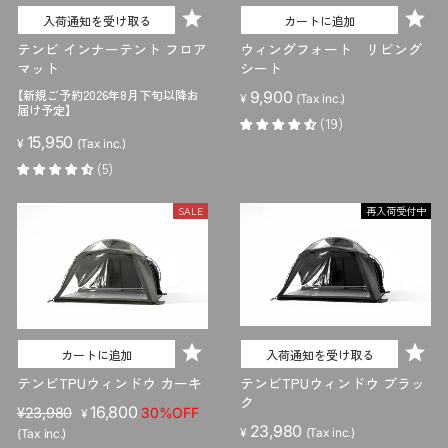
入荷通知を受け取る
カートに追加
テンビ インナーテント フロア
ウィングフォート リビング
マット
シート
【新規ご予約2026年8月下旬以降お
9,900
¥
(Tax inc.)
届け予定】
(19)
15,950
¥
(Tax inc.)
(5)
SALE
再入荷受付中
カートに追加
入荷通知を受け取る
テンビTPUウィンドウ カーキ
テンビTPUウィンドウ ブラッ
ク
販
セ
16,800
¥23,980
30%OFF
¥
23,980
売
ー
¥
(Tax inc.)
(Tax inc.)