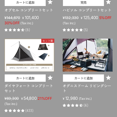
カートに追加
完売
オブセル コンプリートセット
ハビソル コンプリートセット
販
セ
101,400
販
セ
125,400
¥144,870
¥132,330
5%OFF
¥
¥
売
ー
売
ー
30%OFF
(Tax inc.)
(Tax inc.)
価
ル
価
ル
(8)
(5)
格
価
格
価
格
格
セット割
カートに追加
カートに追加
ダイヤフォート コンプリート
オグニスドーム リビングシー
セット
ト
販
セ
54,800
12,980
¥69,300
21%OFF
¥
¥
(Tax inc.)
売
ー
(Tax inc.)
(6)
価
ル
(433)
格
価