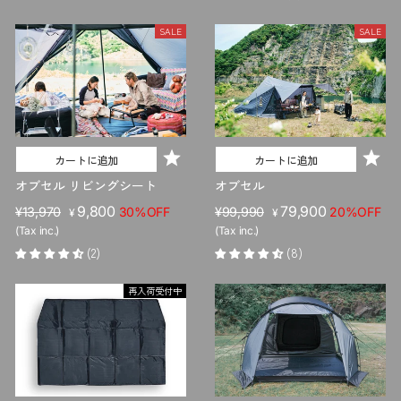
格
価
格
価
格
格
SALE
SALE
カートに追加
カートに追加
オブセル リビングシート
オブセル
販
セ
9,800
販
セ
79,900
¥13,970
30%OFF
¥99,990
20%OFF
¥
¥
売
ー
売
ー
(Tax inc.)
(Tax inc.)
価
ル
価
ル
(2)
(8)
格
価
格
価
格
格
再入荷受付中