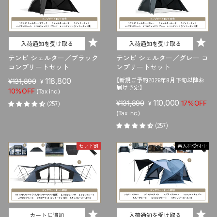
入荷通知を受け取る
入荷通知を受け取る
テンビ シェルター／ブラック
テンビ シェルター／グレー コ
コンプリートセット
ンプリートセット
【新規ご予約2026年8月下旬以降お
販
セ
118,800
¥131,890
¥
届け予定】
売
ー
10%OFF
(Tax inc.)
価
ル
販
セ
110,000
(257)
¥131,890
17%OFF
¥
格
価
売
ー
(Tax inc.)
格
価
ル
(257)
格
価
格
セット割
再入荷受付中
カートに追加
入荷通知を受け取る