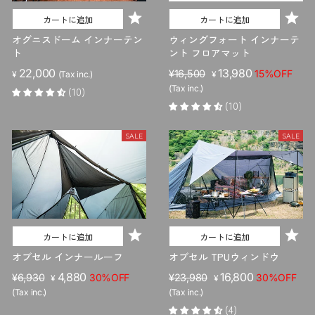
カートに追加
カートに追加
オグニスドーム インナーテン
ウィングフォート インナーテ
ト
ント フロアマット
22,000
販
セ
13,980
¥16,500
15%OFF
¥
(Tax inc.)
¥
売
ー
(Tax inc.)
(10)
価
ル
(10)
格
価
格
SALE
SALE
カートに追加
カートに追加
オブセル インナールーフ
オブセル TPUウィンドウ
販
セ
4,880
販
セ
16,800
¥6,930
30%OFF
¥23,980
30%OFF
¥
¥
売
ー
売
ー
(Tax inc.)
(Tax inc.)
価
ル
価
ル
(4)