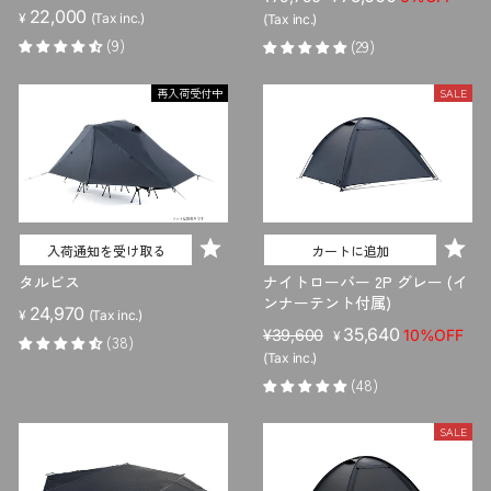
22,000
売
ー
¥
(Tax inc.)
(Tax inc.)
価
ル
(9)
(29)
格
価
格
再入荷受付中
SALE
入荷通知を受け取る
カートに追加
タルビス
ナイトローバー 2P グレー (イ
ンナーテント付属)
24,970
¥
(Tax inc.)
販
セ
35,640
¥39,600
10%OFF
¥
(38)
売
ー
(Tax inc.)
価
ル
(48)
格
価
格
SALE