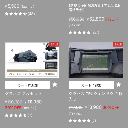
【新規ご予約2026年8月下旬以降お
5,500
¥
(Tax inc.)
届け予定】
(48)
販
セ
52,800
¥56,980
7%OFF
¥
売
ー
(Tax inc.)
価
ル
(257)
格
価
格
SALE
SALE
カートに追加
カートに追加
グラハス フルセット
グラハス TPUウィンドウ ２枚
入り
販
セ
111,980
¥160,380
¥
販
セ
13,980
売
ー
¥19,910
30%OFF
30%OFF
¥
(Tax inc.)
売
ー
価
ル
(Tax inc.)
(7)
価
ル
格
価
(7)
格
価
格