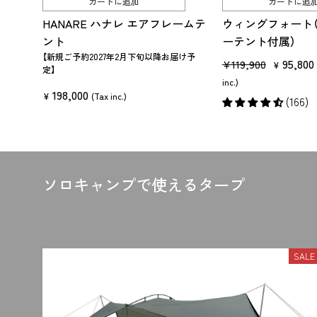
カートに追加
カートに追
HANARE ハナレ エアフレームテ
ウィングフォート
ント
ーテント付属）
【新規ご予約2027年2月下旬以降お届け予
販
セ
95,800
¥119,900
¥
定】
売
ー
inc.)
198,000
価
ル
¥
(Tax inc.)
(166)
格
価
格
ソロキャンプで使えるタープ
SALE