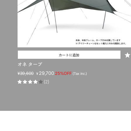
カートに追加
オネ タープ
販
セ
29,700
¥39,600
25%OFF
¥
(Tax inc.)
売
ー
(2)
価
ル
格
価
格