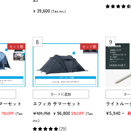
価
39,600
格
¥
(Tax inc.)
る」というイメージがあります。そのため、「タープは、荷物も重くなるだけで
人の時間を楽しむものです。
セット割
セット割
けではなく、プライバシーを守る空間を作るタープが必要です。
しかし、タープにはさまざまな種類があるため、選択に迷いますよね。
のポイント・おすすめのタープなどを紹介します。
くださいね。
カートに追加
カー
マーセット
エフィカ サマーセット
ライトルー
す。
0
販
セ
96,800
¥5,940 ~
¥101,750
7%OFF
5%OFF
(Tax
¥
(Tax
て食べたり・本を読んだり・星空を眺めたり……そんな非日常的な空間や時間を
売
ー
inc.)
価
ル
は、人の視線が気になって落ち着きません。 かといって、せっかく自然の中
(29)