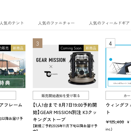
人気のテント
人気のファニチャー
人気のフィールドギア
約販売
新商品
Coming Soon
新商品
販売開始通知を受け取る
カー
 エアフレーム
【1人1台まで 8月7日19:00予約開
ウィングフ
始】GEAR MISSION別注 K3クッ
ト
下旬以降お届け予
キングストーブ
販
¥125,400
¥
【新規ご予約2026年11月下旬以降お届け予
売
inc.)
定】