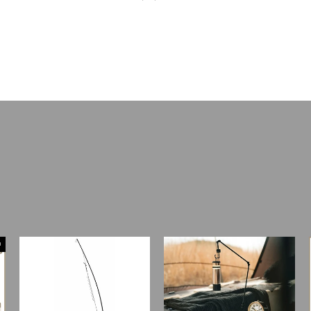
格
価
営して拡張すれば、その空間をリビングスペースとして活用できます。
格
ることができるので思い切りくつろぐことができるでしょう。
吹いてくるときなど、ずっとテントの中にこもって過ごさなければなりません
トです。
になり、コーヒータイムを過ごしたり、食事をしたり、昼寝をしたりなど、外の
面倒」という人におすすめなのが、「タープ泊」（ハンモック泊）です。
揺らぎとともに大自然の空気や木々のざわめく音を身近に感じながら眠ること
中
すめです。ワイルド感たっぷりのソロキャンプを楽しめます。
す。