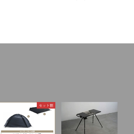
格
価
格
。
空気を感じながらのびのびと過ごすことができます。
ができます。
セット割