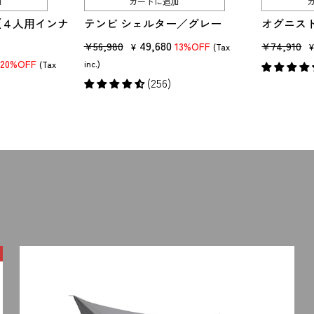
加
カートに追加
（４人用インナ
テンビ シェルター／グレー
オグニス
販
セ
49,680
販
¥56,980
¥74,910
13%OFF
¥
(Tax
売
ー
売
20%OFF
inc.)
(Tax
価
ル
価
(256)
格
価
格
格