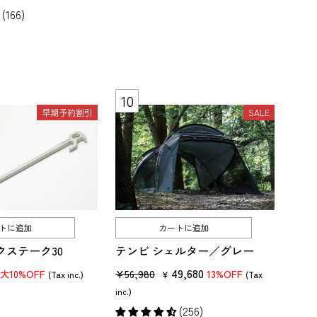
ル
(166)
価
不要では？」と思う人もいるでしょう。
格
早期予約割引
SALE
トに追加
カートに追加
クステーク30
テンビ シェルター／グレー
販
セ
49,680
¥56,980
10%OFF
13%OFF
最大
(Tax inc.)
¥
(Tax
楽しめるのがソロキャンプの醍醐味。
売
ー
inc.)
価
ル
にいるのに、
テント
の中にこもりっきりでは楽しくないでしょう。
(256)