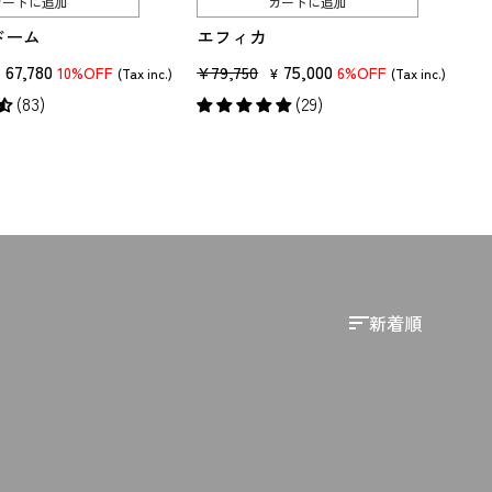
カートに追加
カートに追加
ドーム
エフィカ
セ
67,780
販
セ
75,000
¥79,750
10%OFF
6%OFF
¥
(Tax inc.)
¥
(Tax inc.)
ー
売
ー
(83)
(29)
ル
価
ル
価
格
価
格
格
並
び
替
え