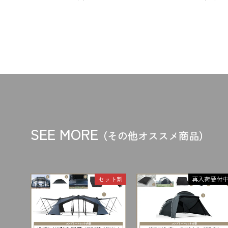
格
価
格
価
そこで、
タープ
が大いに役立ちます。テントと連結してタープを設
格
格
設営時に「屋根」だけではなく「壁」も作れば、周囲からの視線を遮
メリット②日差しや雨風を遮れる
ソロキャンプでテントだけだと、突然の雨や強い日差し、寒い風が
タープは、雨・日差し・風を遮る、「屋根」や「壁」を作れるのがメリッ
テントにタープを連結して設営すれば、その下が野外リビング空間
SEE MORE
（その他オススメ商品）
メリット③ハンモック泊が可能に
ソロキャンプで「テントもタープも両方持って行くのは荷物になるし
暖かい季節なら、大きめのタープの下にハンモックを設置すれば、
セット割
再入荷受付
ハンモックが苦手な方は、タープの下にコットを設置するのもおす
夜間に突然雨が降ってきてもタープの「屋根」があるので大丈夫で