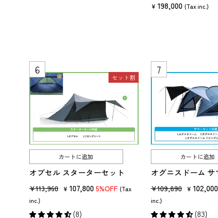
198,000
価
ル
¥
(Tax inc.)
格
価
ソロキャンプというと、「できるだけ荷物は少なく、コンパクトにす
格
実は、ソロキャンプこそタープが非常に役立ちます。
ソロキャンプは、慌ただしい日常から離れ大自然の中で静けさや一
セット割
そのためには、単純に日差し・雨・風を避けるための道具としてだ
より質の高いソロキャンプを楽しむには、タープは必須アイテム！
この記事では、ソロキャンプ向きのタープのメリット・種類・選び方
ソロキャンプ用のタープの購入に迷っている人は、ぜひ参考にして
カートに追加
カートに追加
メリット①プライベート空間を拡張できる
オブセル スターターセット
オグニスドーム サ
ソロキャンプで大切なのは、いかにプライベート空間を作れるかで
販
セ
107,800
販
セ
102,00
¥113,960
¥109,890
5%OFF
¥
(Tax
¥
大自然の中で、焚き火をしながらコーヒーを飲んだり・ご飯を作っ
売
ー
売
ー
inc.)
inc.)
価
ル
価
ル
しかし、キャンプ場が混んでいて周囲にたくさんのキャンパーがいて
(8)
(83)