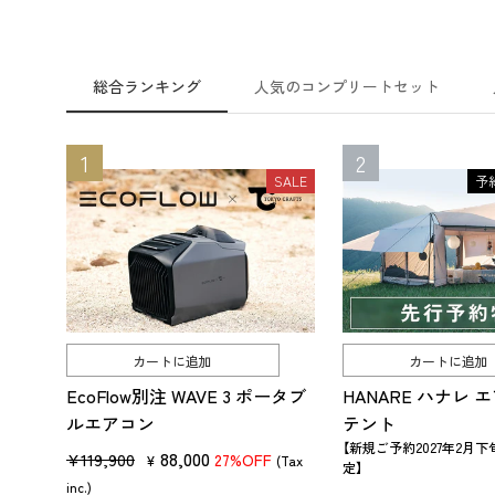
総合ランキング
人気のコンプリートセット
SALE
予
カートに追加
カートに追加
EcoFlow別注 WAVE 3 ポータブ
HANARE ハナレ
ルエアコン
テント
【新規ご予約2027年2月
販
セ
88,000
¥119,900
27%OFF
¥
(Tax
定】
売
ー
inc.)