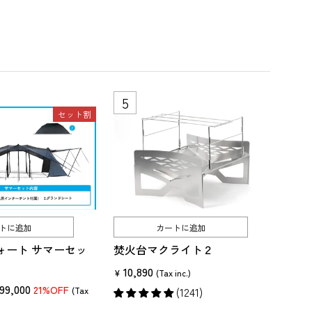
セット割
トに追加
カートに追加
ォート サマーセッ
焚火台マクライト２
10,890
¥
(Tax inc.)
セ
99,000
21%OFF
(1241)
(Tax
ー