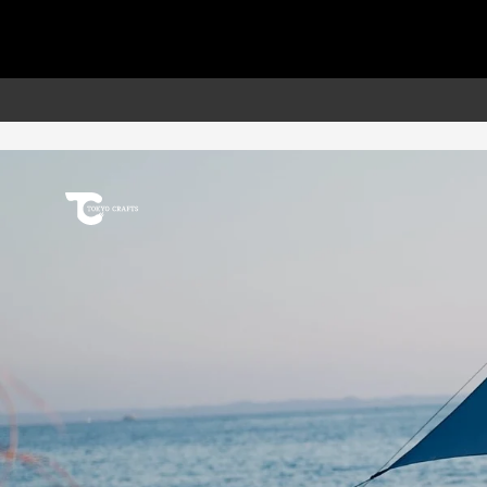
ス
ソロキャンプで使えるタープ - T
キ
ッ
プ
し
て
コ
ン
テ
ン
ツ
に
移
動
す
る