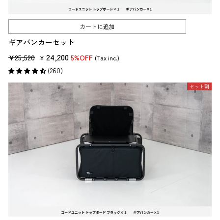
カートに追加
ギアバンカーセット
販
セ
24,200
¥25,520
5%OFF
¥
(Tax inc.)
売
ー
(260)
価
ル
セット割
格
価
格