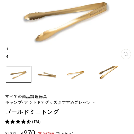
1
4
閉
じ
る
すべての商品
調理器具
キャンプ・アウトドアグッズおすすめプレゼント
ゴールドミニトング
(174)
販
セ
970
20%OFF
¥
(Tax inc.)
¥1,210