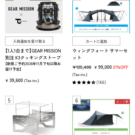
入荷通知を受け取る
カートに追加
【1人1台まで】GEAR MISSION
ウィングフォート サマーセ
別注 K3クッキングストーブ
ット
【新規ご予約2026年11月下旬以降お
販
セ
99,000
¥125,400
21%OFF
¥
届け予定】
売
ー
(Tax inc.)
39,600
価
ル
¥
(Tax inc.)
(166)
格
価
格
セット割