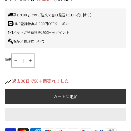
売
ー
価
ル
平日9:00までのご注文で当日発送（土日・祝日除く）
格
価
格
LINE登録特典：1,000円OFFクーポン
メルマガ登録特典：500円分ポイント
保証／修理について
個数
−
+
過去90日で50+個売れました
カートに追加