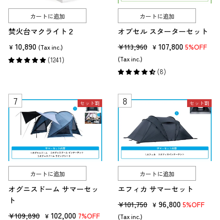
カートに追加
カートに追加
焚火台マクライト２
オブセル スターターセット
10,890
販
セ
107,800
¥113,960
5%OFF
¥
(Tax inc.)
¥
売
ー
(1241)
(Tax inc.)
価
ル
(8)
格
価
格
セット割
セット割
カートに追加
カートに追加
オグニスドーム サマーセッ
エフィカ サマーセット
ト
販
セ
96,800
¥101,750
5%OFF
¥
販
セ
102,000
売
ー
¥109,890
7%OFF
¥
(Tax inc.)