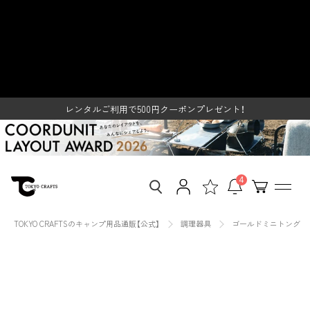
ス
キャンプ用ゴールドミニトング -
キ
ッ
東京クラフト【公式】 – TOKYO
プ
し
レンタルご利用で500円クーポンプレゼント！
CRAFTS
て
SUMMER SALE開催中
コ
ン
レンタルご利用で500円クーポンプレゼント！
テ
SUMMER SALE開催中
ン
ツ
に
移
4
動
す
る
TOKYO CRAFTSのキャンプ用品通販【公式】
調理器具
ゴールドミニトング