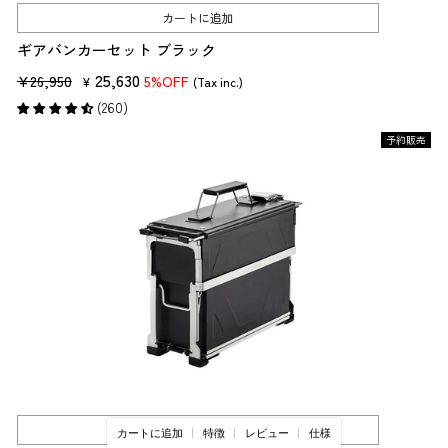
カートに追加
ギアバンカーセット ブラック
販
セ
25,630
¥26,950
5%OFF
¥
(Tax inc.)
売
ー
(260)
価
ル
予約販売
格
価
格
カートに追加
カートに追加
特徴
レビュー
仕様