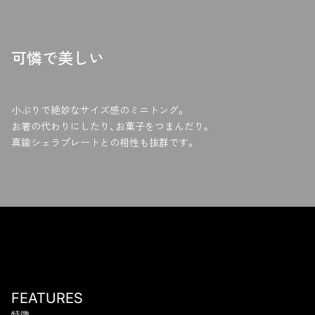
に
k
投
で
稿
シ
可憐で美しい
す
ェ
る
ア
す
る
小ぶりで絶妙なサイズ感のミニトング。
お箸の代わりにしたり、お菓子をつまんだり。
真鍮シェラプレートとの相性も抜群です。
FEATURES
特徴