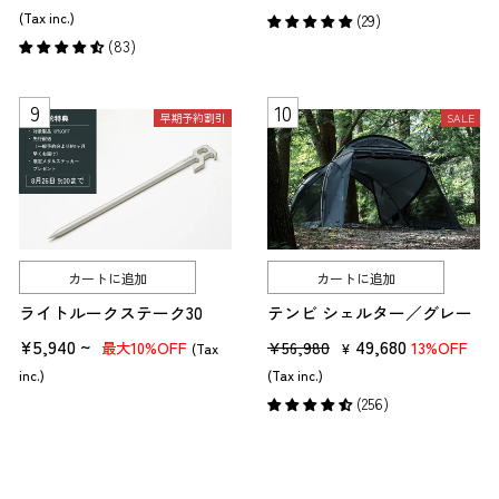
売
ー
価
ル
(Tax inc.)
(29)
価
ル
格
価
(83)
格
価
格
格
早期予約割引
SALE
カートに追加
カートに追加
ライトルークステーク30
テンビ シェルター／グレー
¥5,940 ~
販
セ
49,680
¥56,980
10%OFF
13%OFF
最大
(Tax
¥
売
ー
inc.)
(Tax inc.)
価
ル
(256)
格
価
格