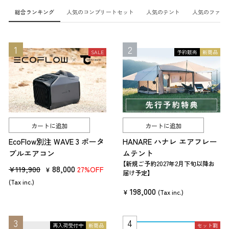
総合ランキング
人気のコンプリートセット
人気のテント
人気のファニ
SALE
予約販売
新商品
カートに追加
カートに追加
EcoFlow別注 WAVE 3 ポータ
HANARE ハナレ エアフレー
ブルエアコン
ムテント
【新規ご予約2027年2月下旬以降お
販
セ
88,000
¥119,900
27%OFF
¥
届け予定】
売
ー
(Tax inc.)
198,000
価
ル
¥
(Tax inc.)
格
価
格
再入荷受付中
新商品
セット割