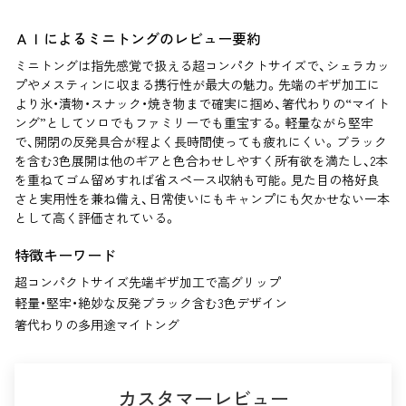
ＡＩによるミニトングのレビュー要約
ミニトングは指先感覚で扱える超コンパクトサイズで、シェラカッ
プやメスティンに収まる携行性が最大の魅力。先端のギザ加工に
より氷・漬物・スナック・焼き物まで確実に掴め、箸代わりの“マイト
ング”としてソロでもファミリーでも重宝する。軽量ながら堅牢
で、開閉の反発具合が程よく長時間使っても疲れにくい。ブラック
を含む3色展開は他のギアと色合わせしやすく所有欲を満たし、2本
を重ねてゴム留めすれば省スペース収納も可能。見た目の格好良
さと実用性を兼ね備え、日常使いにもキャンプにも欠かせない一本
として高く評価されている。
特徴キーワード
超コンパクトサイズ
先端ギザ加工で高グリップ
軽量・堅牢・絶妙な反発
ブラック含む3色デザイン
箸代わりの多用途マイトング
カスタマーレビュー