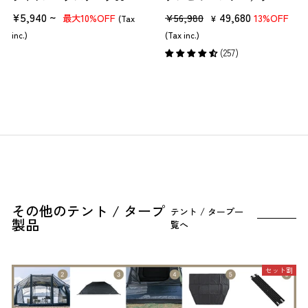
¥5,940 ~
販
セ
49,680
¥56,980
10%OFF
13%OFF
最大
(Tax
¥
売
ー
inc.)
(Tax inc.)
価
ル
(257)
格
価
格
その他のテント / タープ
テント / タープ一
製品
覧へ
セット割