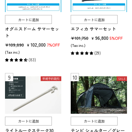
カートに追加
カートに追加
オグニスドーム サマーセッ
エフィカ サマーセット
ト
販
セ
96,800
¥101,750
5%OFF
¥
販
セ
102,000
売
ー
¥109,890
7%OFF
¥
(Tax inc.)
売
ー
価
ル
(Tax inc.)
(29)
価
ル
格
価
(83)
格
価
格
格
早期予約割引
SALE
カートに追加
カートに追加
ライトルークステーク30
テンビ シェルター／グレー