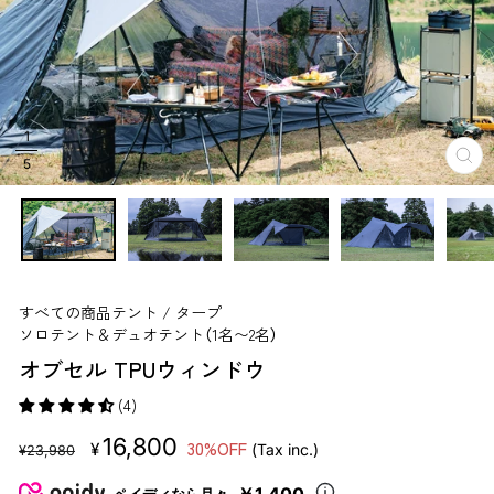
1
5
閉
じ
る
すべての商品
テント / タープ
ソロテント＆デュオテント（1名〜2名）
オブセル TPUウィンドウ
(4)
販
セ
16,800
30%OFF
¥
(Tax inc.)
¥23,980
売
ー
価
ル