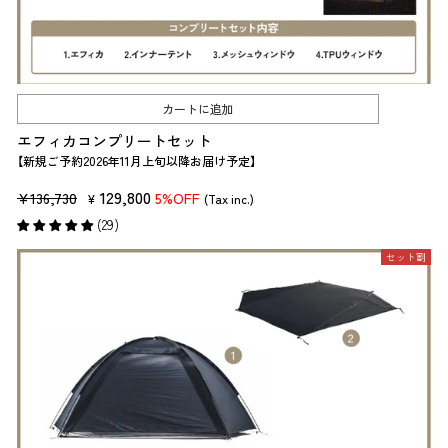
カートに追加
エフィカコンプリートセット
【新規ご予約2026年11月上旬以降お届け予定】
販
セ
129,800
¥136,730
5%OFF
¥
(Tax inc.)
売
ー
(29)
価
ル
セット割
格
価
格