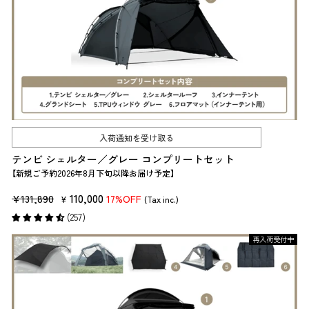
入荷通知を受け取る
テンビ シェルター／グレー コンプリートセット
【新規ご予約2026年8月下旬以降お届け予定】
販
セ
110,000
¥131,890
17%OFF
¥
(Tax inc.)
売
ー
(257)
価
ル
再入荷受付中
格
価
格