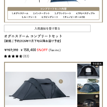
入荷通知を受け取る
オグニスドーム コンプリートセット
【新規ご予約2026年11月下旬以降お届け予定】
販
セ
158,400
¥167,310
5%OFF
¥
(Tax inc.)
売
ー
(83)
価
ル
予約販売
格
価
格