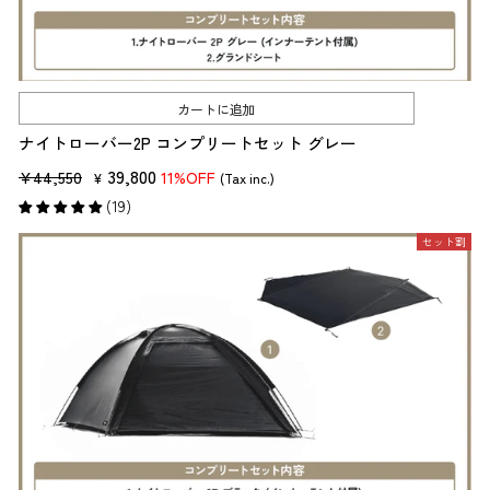
カートに追加
ナイトローバー2P コンプリートセット グレー
販
セ
39,800
¥44,550
11%OFF
¥
(Tax inc.)
売
ー
(19)
価
ル
セット割
格
価
格