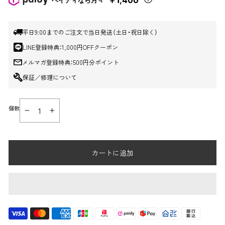
￥1,400
ペイディなら月々
格
価
格
平日9:00までのご注文で当日発送（土日・祝日除く）
LINE登録特典：1,000円OFFクーポン
メルマガ登録特典：500円分ポイント
保証／修理について
個数
−
+
カートに追加