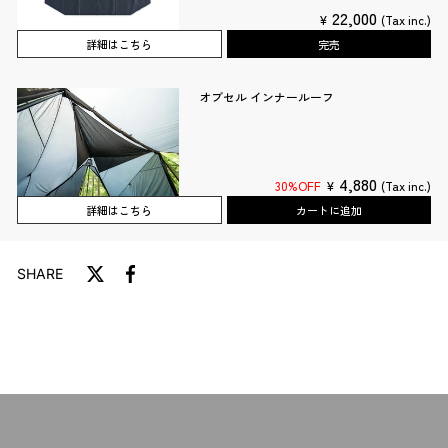
22,000
¥
(Tax inc.)
詳細はこちら
完売
オブセル インナールーフ
4,880
30%OFF
¥
(Tax inc.)
詳細はこちら
カートに追加
SHARE
T
F
w
a
i
c
t
e
t
b
e
o
r
o
に
k
投
で