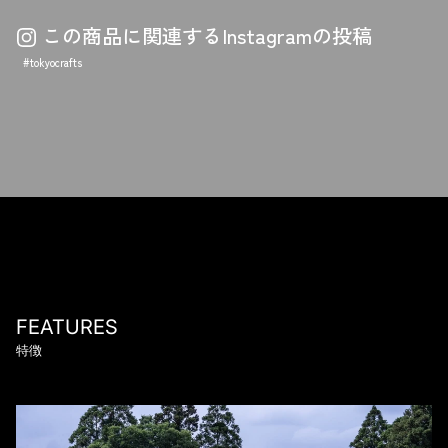
稿
シ
この商品に関連するInstagramの投稿
す
ェ
る
ア
#tokyocrafts
す
る
FEATURES
特徴