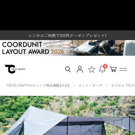
ス
オブセル TPUウィンドウ- 東京ク
キ
ッ
レンタルご利用で500円クーポンプレゼント！
ラフト【公式】 – TOKYO CRAFTS
プ
SUMMER SALE開催中
し
て
レンタルご利用で500円クーポンプレゼント！
コ
SUMMER SALE開催中
ン
テ
ン
ツ
4
に
移
動
TOKYO CRAFTSのキャンプ用品通販【公式】
テント / タープ
オブセル TPU
す
る