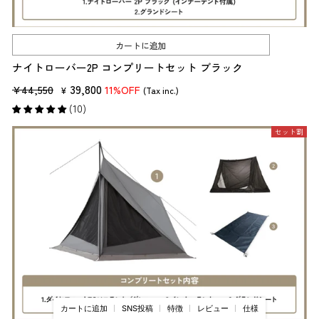
カートに追加
ナイトローバー2P コンプリートセット ブラック
販
セ
39,800
¥44,550
11%OFF
¥
(Tax inc.)
売
ー
(10)
価
ル
セット割
格
価
格
カートに追加
SNS投稿
特徴
レビュー
仕様