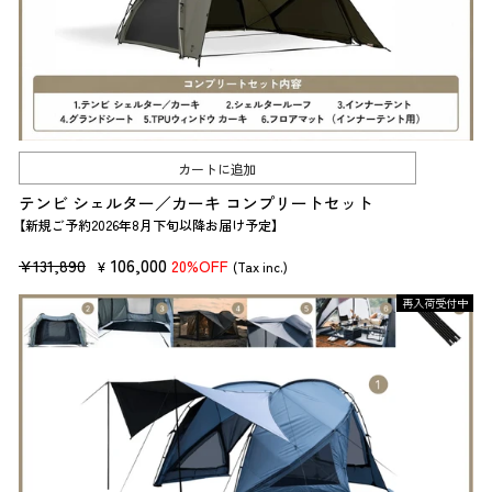
カートに追加
テンビ シェルター／カーキ コンプリートセット
【新規ご予約2026年8月下旬以降お届け予定】
販
セ
106,000
¥131,890
20%OFF
¥
(Tax inc.)
売
ー
再入荷受付中
価
ル
格
価
格