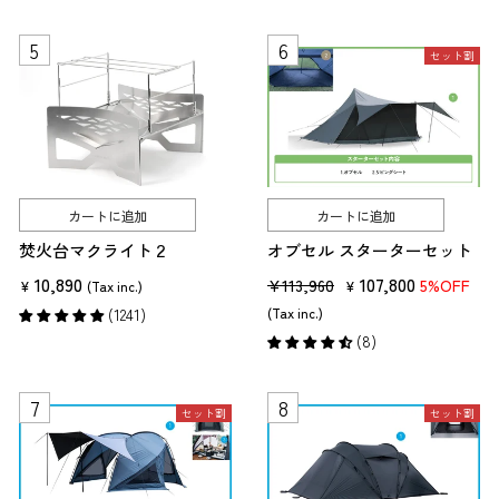
格
価
格
セット割
カートに追加
カートに追加
焚火台マクライト２
オブセル スターターセット
10,890
販
セ
107,800
¥113,960
5%OFF
¥
(Tax inc.)
¥
売
ー
(1241)
(Tax inc.)
価
ル
(8)
格
価
格
セット割
セット割