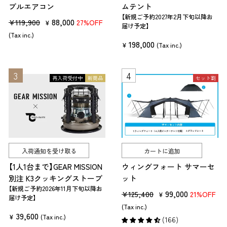
ブルエアコン
ムテント
【新規ご予約2027年2月下旬以降お
販
セ
88,000
¥119,900
27%OFF
¥
届け予定】
売
ー
(Tax inc.)
198,000
価
ル
¥
(Tax inc.)
格
価
格
再入荷受付中
新商品
セット割
入荷通知を受け取る
カートに追加
【1人1台まで】GEAR MISSION
ウィングフォート サマーセ
別注 K3クッキングストーブ
ット
【新規ご予約2026年11月下旬以降お
販
セ
99,000
¥125,400
21%OFF
¥
届け予定】
売
ー
(Tax inc.)
39,600
価
ル
¥
(Tax inc.)
(166)