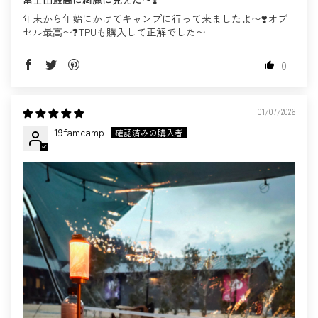
年末から年始にかけてキャンプに行って来ましたよ〜❣️オブ
セル最高〜❓TPUも購入して正解でした〜
0
01/07/2026
19famcamp