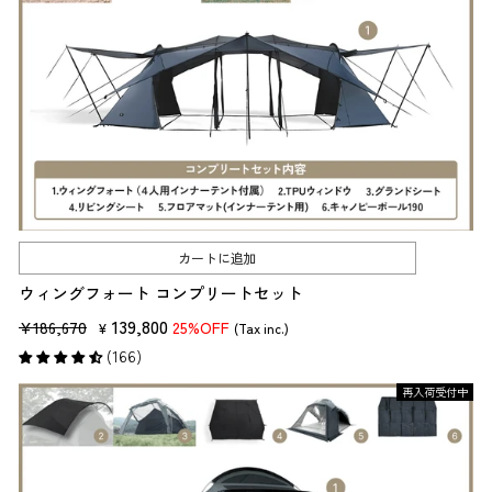
カートに追加
ウィングフォート コンプリートセット
販
セ
139,800
¥186,670
25%OFF
¥
(Tax inc.)
売
ー
(166)
価
ル
再入荷受付中
格
価
格