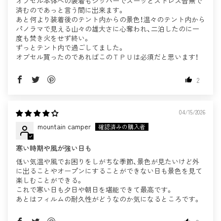
オブセル本体への装着もジッパーでスーッとストレス皆無で
済むのであっと言う間に出来ます。
あと何より装着後のテント内からの景色！温々のテント内から
パノラマで見える山々の雄大さに心奪われ、二泊したのに一
度も焚き火をせず終い。
ずっとテント内で過ごしてました。
オブセル買ったのであればこのＴＰＵは必須だと思います！
2
04/15/2026
mountain camper
寒い時期や風が強い日も
低い気温や風でお困りをしがちな季節、景色が見たいけど外
に出ることやオープンにすることができない日も景色を見て
楽しむことができる。
これで寒い日も夕日や朝日を堪能できて最高です。
あとはフィルムの耐久性がどうなのか気になるところです。