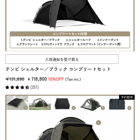
入荷通知を受け取る
テンビ シェルター／ブラック コンプリートセット
販
セ
118,800
¥131,890
10%OFF
¥
(Tax inc.)
売
ー
(257)
価
ル
予約販売
格
価
格