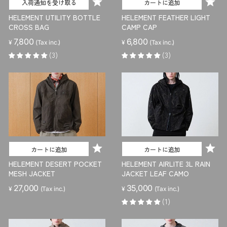
入荷通知を受け取る
カートに追加
HELEMENT UTILITY BOTTLE
HELEMENT FEATHER LIGHT
CROSS BAG
CAMP CAP
7,800
6,800
¥
(Tax inc.)
¥
(Tax inc.)
(3)
(3)
カートに追加
カートに追加
HELEMENT DESERT POCKET
HELEMENT AIRLITE 3L RAIN
MESH JACKET
JACKET LEAF CAMO
27,000
35,000
¥
(Tax inc.)
¥
(Tax inc.)
(1)