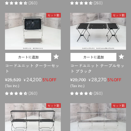
価
ル
価
ル
(260)
(260)
格
価
格
価
格
格
セット割
セット割
カートに追加
カートに追加
コードユニット クーラーセッ
コードユニット テーブルセッ
ト
ト ブラック
販
セ
24,200
販
セ
28,270
¥25,520
5%OFF
¥29,700
5%OFF
¥
¥
売
ー
売
ー
(Tax inc.)
(Tax inc.)
価
ル
価
ル
(260)
(260)
格
価
格
価
格
格
セット割
セット割