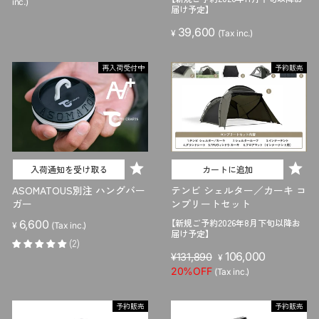
inc.)
届け予定】
39,600
¥
(Tax inc.)
再入荷受付中
予約販売
入荷通知を受け取る
カートに追加
ASOMATOUS別注 ハングバー
テンビ シェルター／カーキ コ
ガー
ンプリートセット
【新規ご予約2026年8月下旬以降お
6,600
¥
(Tax inc.)
届け予定】
(2)
販
セ
106,000
¥131,890
¥
売
ー
20%OFF
(Tax inc.)
価
ル
格
価
予約販売
予約販売
格