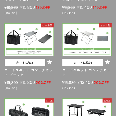
販
セ
15,800
販
セ
15,400
¥18,260
13%OFF
¥17,820
14%OFF
¥
¥
売
ー
売
ー
(Tax inc.)
(Tax inc.)
価
ル
価
ル
格
価
格
価
セット割
セット割
格
格
カートに追加
カートに追加
コードユニット コンテナセッ
コードユニット コンテナセッ
ト ブラック
ト
販
セ
15,800
販
セ
13,400
¥19,800
20%OFF
¥16,830
20%OFF
¥
¥
売
ー
売
ー
(Tax inc.)
(Tax inc.)
価
ル
価
ル
格
価
格
価
SALE
SALE
格
格