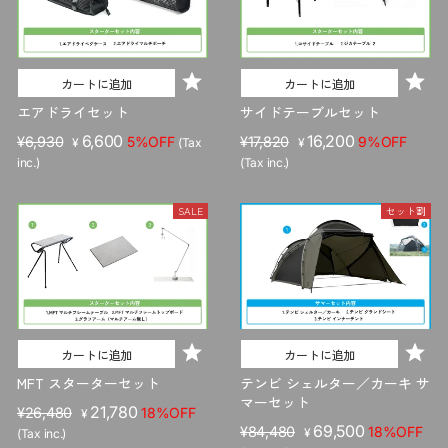
カートに追加
カートに追加
エアドライセット
サイドテーブルセット
販
セ
6,600
販
セ
16,200
¥6,930
5%OFF
¥17,820
9%OFF
¥
(Tax
¥
売
ー
売
ー
inc.)
(Tax inc.)
価
ル
価
ル
格
価
格
価
SALE
セット割
格
格
カートに追加
カートに追加
MFT スターターセット
テンビ シェルター／カーキ サ
マーセット
販
セ
21,780
¥26,480
18%OFF
¥
販
セ
69,500
売
ー
¥84,480
18%OFF
¥
(Tax inc.)