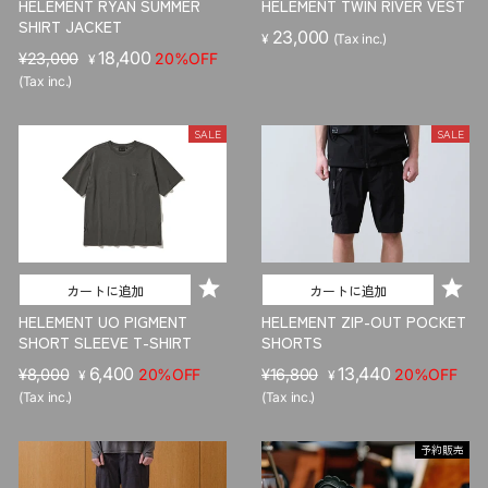
HELEMENT RYAN SUMMER
HELEMENT TWIN RIVER VEST
SHIRT JACKET
23,000
¥
(Tax inc.)
販
セ
18,400
¥23,000
20%OFF
¥
売
ー
(Tax inc.)
価
ル
格
価
SALE
SALE
格
カートに追加
カートに追加
HELEMENT UO PIGMENT
HELEMENT ZIP-OUT POCKET
SHORT SLEEVE T-SHIRT
SHORTS
販
セ
6,400
販
セ
13,440
¥8,000
20%OFF
¥16,800
20%OFF
¥
¥
売
ー
売
ー
(Tax inc.)
(Tax inc.)
価
ル
価
ル
格
価
格
価
予約販売
格
格