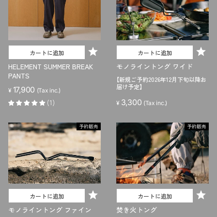
カートに追加
カートに追加
HELEMENT SUMMER BREAK
モノライントング ワイド
PANTS
【新規ご予約2026年12月下旬以降お
届け予定】
17,900
¥
(Tax inc.)
(1)
3,300
¥
(Tax inc.)
予約販売
予約販売
カートに追加
カートに追加
モノライントング ファイン
焚き火トング