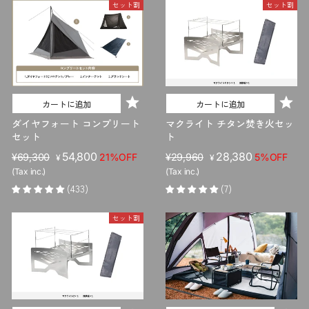
セット割
セット割
カートに追加
カートに追加
ダイヤフォート コンプリート
マクライト チタン焚き火セッ
セット
ト
販
セ
54,800
販
セ
28,380
¥69,300
21%OFF
¥29,960
5%OFF
¥
¥
売
ー
売
ー
(Tax inc.)
(Tax inc.)
価
ル
価
ル
(433)
(7)
格
価
格
価
格
格
セット割