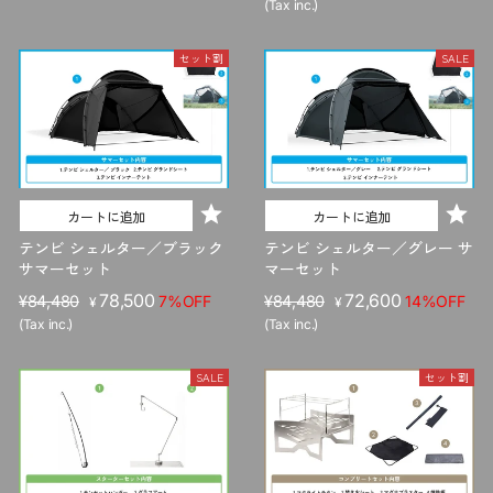
売
ー
価
ル
(Tax inc.)
価
ル
格
価
格
価
格
セット割
SALE
格
カートに追加
カートに追加
テンビ シェルター／ブラック
テンビ シェルター／グレー サ
サマーセット
マーセット
販
セ
78,500
販
セ
72,600
¥84,480
7%OFF
¥84,480
14%OFF
¥
¥
売
ー
売
ー
(Tax inc.)
(Tax inc.)
価
ル
価
ル
格
価
格
価
SALE
セット割
格
格