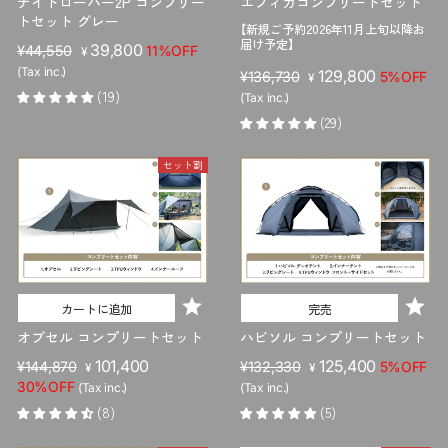
ナイトローバー2P コンプリー
エフィカコンプリートセット
トセット グレー
【新規ご予約2026年11月上旬以降お
届け予定】
販
セ
39,800
¥44,550
11%OFF
¥
売
ー
(Tax inc.)
販
セ
129,800
¥136,730
5%OFF
¥
価
ル
(19)
売
ー
(Tax inc.)
格
価
価
ル
(29)
格
格
価
格
セット割
カートに追加
完売
オブセル コンプリートセット
ハビソル コンプリートセット
販
セ
101,400
販
セ
125,400
¥144,870
¥132,330
5%OFF
¥
¥
売
ー
売
ー
30%OFF
(Tax inc.)
(Tax inc.)
価
ル
価
ル
(8)
(5)
格
価
格
価
格
格