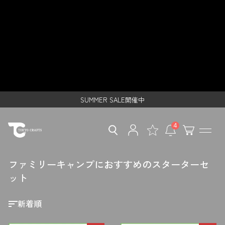
ス
ファミリーキャンプにおすすめの
キ
ッ
スターターセット - TOKYO
プ
し
CRAFTSのキャンプ用品通販【公
て
コ
レンタルご利用で500円クーポンプレゼント！
式】
ン
SUMMER SALE開催中
テ
ン
レンタルご利用で500円クーポンプレゼント！
ツ
に
SUMMER SALE開催中
移
4
動
す
る
ファミリーキャンプにおすすめのスターターセ
ット
並
び
替
え