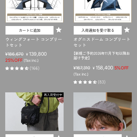
カートに追加
入荷通知を受け取る
ウィングフォート コンプリー
オグニスドーム コンプリート
トセット
セット
【新規ご予約2026年11月下旬以降お
販
セ
139,800
¥186,670
¥
届け予定】
売
ー
25%OFF
(Tax inc.)
価
ル
販
セ
158,400
(166)
¥167,310
5%OFF
¥
格
価
売
ー
(Tax inc.)
格
価
ル
(83)
格
価
格
再入荷受付中