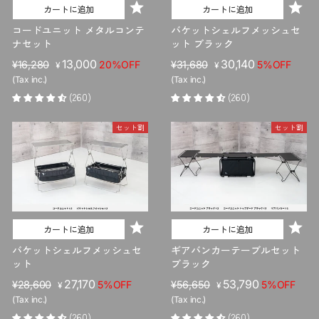
カートに追加
カートに追加
コードユニット メタルコンテ
バケットシェルフメッシュセ
ナセット
ット ブラック
販
セ
13,000
販
セ
30,140
¥16,280
20%OFF
¥31,680
5%OFF
¥
¥
売
ー
売
ー
(Tax inc.)
(Tax inc.)
価
ル
価
ル
(260)
(260)
格
価
格
価
格
格
セット割
セット割
カートに追加
カートに追加
バケットシェルフメッシュセ
ギアバンカーテーブルセット
ット
ブラック
販
セ
27,170
販
セ
53,790
¥28,600
5%OFF
¥56,650
5%OFF
¥
¥
売
ー
売
ー
(Tax inc.)
(Tax inc.)
価
ル
価
ル
(260)
(260)