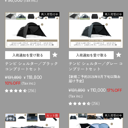
¥
(Tax inc.)
再入荷受付中
再入荷受付中
入荷通知を受け取る
入荷通知を受け取る
テンビ シェルター／ブラック
テンビ シェルター／グレー コ
コンプリートセット
ンプリートセット
【新規ご予約2026年8月下旬以降お
販
セ
118,800
¥131,890
¥
届け予定】
売
ー
10%OFF
(Tax inc.)
価
ル
販
セ
110,000
(256)
¥131,890
17%OFF
¥
格
価
売
ー
(Tax inc.)
格
価
ル
(256)
格
価
格
セット割
再入荷受付中