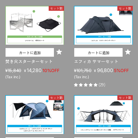
格
価
格
セット割
セット割
格
カートに追加
カートに追加
焚き火スターターセット
エフィカ サマーセット
販
セ
14,280
販
セ
96,800
¥15,840
10%OFF
¥101,750
5%OFF
¥
¥
売
ー
売
ー
(Tax inc.)
(Tax inc.)
価
ル
価
ル
(29)
格
価
格
価
格
格
セット割
セット割