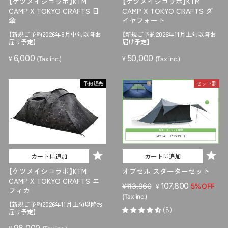
【ケツメイシコラボ】KTM
【ケツメイシコラボ】KTM
CAMP X TOKYO CRAFTS 日
CAMP X TOKYO CRAFTS ダ
傘
イヤフォート
【新規ご予約2026年8月中旬以降お
【新規ご予約2026年11月上旬以降お
届け予定】
届け予定】
6,000
50,000
¥
(Tax inc.)
¥
(Tax inc.)
予約販売
セット割
カートに追加
カートに追加
【ケツメイシコラボ】KTM
オブセル スターターセット
CAMP X TOKYO CRAFTS エ
販
セ
107,800
¥113,960
5%OFF
¥
フィカ
売
ー
(Tax inc.)
【新規ご予約2026年11月上旬以降お
価
ル
(8)
届け予定】
格
価
格
98,000