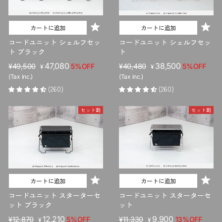
カートに追加
カートに追加
コードユニット シェルフセッ
コードユニット シェルフセッ
ト ブラック
ト
販
セ
47,080
販
セ
38,500
¥49,500
5%OFF
¥40,480
5%OFF
¥
¥
売
ー
売
ー
(Tax inc.)
(Tax inc.)
価
ル
価
ル
(260)
(260)
格
価
格
価
格
格
セット割
セット割
カートに追加
カートに追加
コードユニット スターターセ
コードユニット スターターセ
ット ブラック
ット
販
セ
12,210
販
セ
9,900
¥12,870
5%OFF
¥11,330
13%OFF
¥
¥