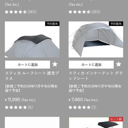
売
ー
売
ー
(Tax inc.)
(Tax inc.)
価
ル
価
ル
(260)
(260)
格
価
格
価
格
格
予約販売
予約販売
カートに追加
カートに追加
エフィカ ルーフシート 遮光プ
エフィカ インナーテント グラ
ラス
ンドシート
【新規ご予約2026年11月中旬以降お
【新規ご予約2026年11月中旬以降お
届け予定】
届け予定】
11,990
7,480
¥
(Tax inc.)
¥
(Tax inc.)
(6)
(3)
セット割