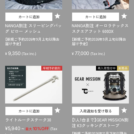
カートに追加
カートに追加
NANGA別注 スリーピングバッ
NANGA別注 オーロラテックス
グ ピロー メッシュ
スクエアフット 600DX
【新規ご予約2026年9月上旬以降お
【新規ご予約2026年9月上旬以降お
届け予定】
届け予定】
9,350
77,000
¥
(Tax inc.)
¥
(Tax inc.)
早期予約割引
再入荷受付中
新商品
カートに追加
入荷通知を受け取る
ライトルークステーク30
【1人1台まで】GEAR MISSION別
注 K3クッキングストーブ
¥5,940 ~
10%OFF
(Tax
最大
【新規ご予約2026年11月下旬以降お