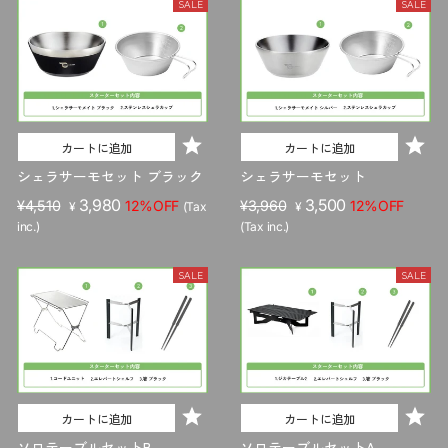
SALE
SALE
カートに追加
カートに追加
シェラサーモセット ブラック
シェラサーモセット
販
セ
3,980
販
セ
3,500
¥4,510
12%OFF
¥3,960
12%OFF
¥
(Tax
¥
売
ー
売
ー
inc.)
(Tax inc.)
価
ル
価
ル
格
価
格
価
SALE
SALE
格
格
カートに追加
カートに追加
ソロテーブルセットB
ソロテーブルセットA