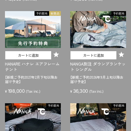
予約販売
新商品
予約販売
カートに追加
カートに追加
HANARE ハナレ エアフレーム
NANGA別注 ダウンブランケッ
テント
ト シングル
【新規ご予約2027年2月下旬以降お
【新規ご予約2026年9月上旬以降お
届け予定】
届け予定】
198,000
36,300
¥
(Tax inc.)
¥
(Tax inc.)
予約販売
予約販売