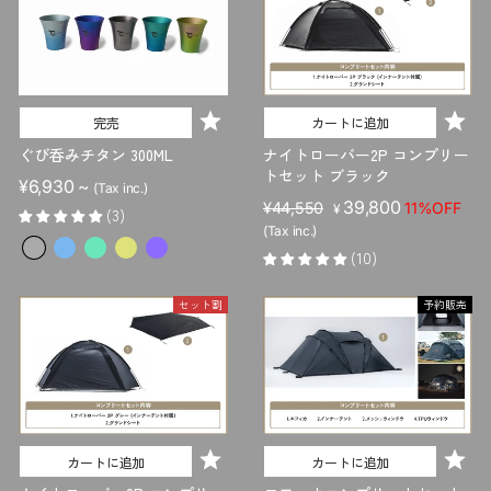
完売
カートに追加
ぐび呑みチタン 300ML
ナイトローバー2P コンプリー
トセット ブラック
¥6,930 ~
(Tax inc.)
販
セ
39,800
¥44,550
11%OFF
¥
(3)
売
ー
(Tax inc.)
価
ル
(10)
格
価
格
セット割
予約販売
カートに追加
カートに追加