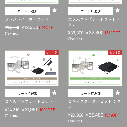
カートに追加
カートに追加
ランタンハンガーセット
焚き火コンプリートセット チ
タン
販
セ
12,980
¥13,750
6%OFF
¥
販
セ
32,800
売
ー
¥38,390
15%OFF
¥
(Tax inc.)
売
ー
価
ル
(Tax inc.)
価
ル
格
価
格
価
格
セット割
セット割
格
カートに追加
カートに追加
焚き火コンプリートセット
焚き火スターターセット チタ
ン
販
セ
21,980
¥24,310
10%OFF
¥
販
セ
25,480
売
ー
¥29,920
15%OFF
¥
(Tax inc.)
売
ー
価
ル
(Tax inc.)
価
ル
格
価