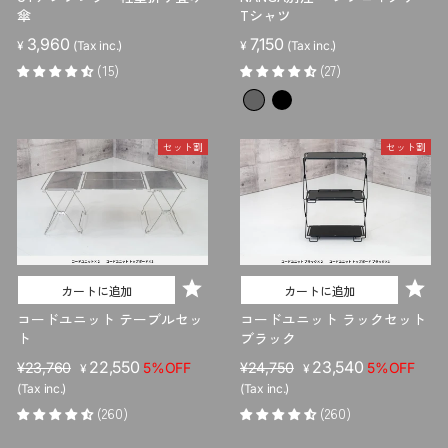
傘
Tシャツ
3,960
7,150
¥
(Tax inc.)
¥
(Tax inc.)
(15)
(27)
セット割
セット割
カートに追加
カートに追加
コードユニット テーブルセッ
コードユニット ラックセット
ト
ブラック
販
セ
22,550
販
セ
23,540
¥23,760
5%OFF
¥24,750
5%OFF
¥
¥
売
ー
売
ー
(Tax inc.)
(Tax inc.)
価
ル
価
ル
(260)
(260)
格
価
格
価
格
格