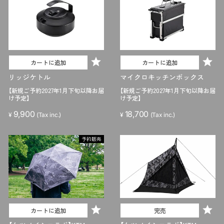
カートに追加
カートに追加
リッジケトル
マイクロキッチンボックス
【新規ご予約2027年1月下旬以降お届
【新規ご予約2027年1月下旬以降お届
け予定】
け予定】
9,900
18,700
¥
(Tax inc.)
¥
(Tax inc.)
予約販売
カートに追加
完売