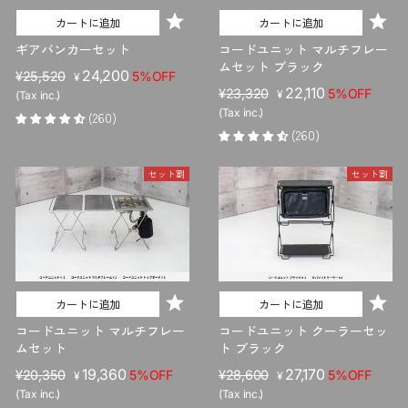
カートに追加
カートに追加
ギアバンカーセット
コードユニット マルチフレー
ムセット ブラック
販
セ
24,200
¥25,520
5%OFF
¥
販
セ
22,110
売
ー
¥23,320
5%OFF
¥
(Tax inc.)
売
ー
価
ル
(Tax inc.)
(260)
価
ル
格
価
(260)
格
価
格
格
セット割
セット割
カートに追加
カートに追加
コードユニット マルチフレー
コードユニット クーラーセッ
ムセット
ト ブラック
販
セ
19,360
販
セ
27,170
¥20,350
5%OFF
¥28,600
5%OFF
¥
¥
売
ー
売
ー
(Tax inc.)
(Tax inc.)