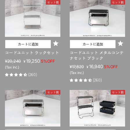
セット割
セット割
カートに追加
カートに追加
コードユニット ラックセット
コードユニット メタルコンテ
ナセット ブラック
販
セ
19,250
¥20,240
5%OFF
¥
販
セ
16,940
売
ー
¥17,820
5%OFF
¥
(Tax inc.)
売
ー
価
ル
(Tax inc.)
(260)
価
ル
格
価
(260)
格
価
格
格
セット割
セット割