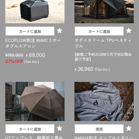
カートに追加
カートに追加
ECOFLOW別注 WAVE 3 ポー
オグニスドーム TPUベスティ
タブルエアコン
ブル
【新規ご予約2026年11月下旬以降お
販
セ
88,000
¥119,900
¥
届け予定】
売
ー
27%OFF
(Tax inc.)
価
ル
36,960
¥
(Tax inc.)
格
価
格
カートに追加
完売
UTアンブレラ 軽量折り畳み
NANGA別注 エンブロイダリー