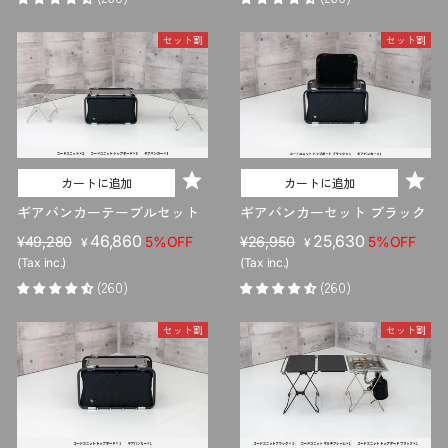
格
価
格
価
格
格
セット割
セット割
カートに追加
カートに追加
ギアバンカーテーブルセット
ギアバンカーセット ブラック
販
セ
46,860
販
セ
25,630
¥49,280
5%OFF
¥26,950
5%OFF
¥
¥
売
ー
売
ー
(Tax inc.)
(Tax inc.)
価
ル
価
ル
(260)
(260)
格
価
格
価
格
格
セット割
セット割