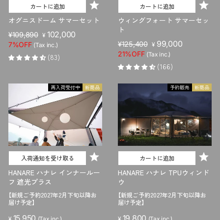
カートに追加
カートに追加
オグニスドーム サマーセット
ウィングフォート サマーセッ
ト
販
セ
102,000
¥109,890
¥
販
セ
99,000
売
ー
¥125,400
7%OFF
¥
(Tax inc.)
売
ー
価
ル
21%OFF
(Tax inc.)
(83)
価
ル
格
価
(166)
格
価
格
格
再入荷受付中
新商品
予約販売
新商品
入荷通知を受け取る
カートに追加
HANARE ハナレ インナールー
HANARE ハナレ TPUウィンド
フ 遮光プラス
ウ
【新規ご予約2027年2月下旬以降お
【新規ご予約2027年2月下旬以降お
届け予定】
届け予定】
15,950
19,800
¥
(Tax inc.)
¥
(Tax inc.)