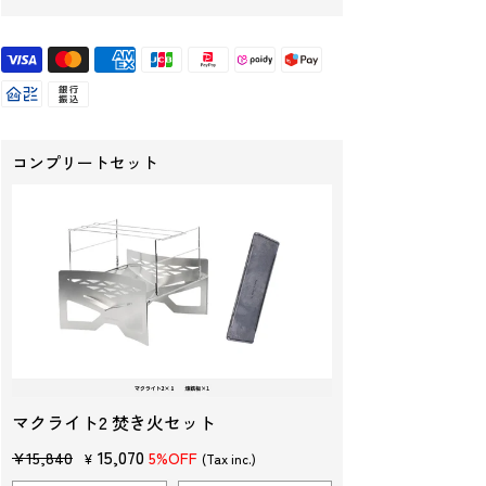
コンプリートセット
マクライト2 焚き火セット
販
セ
15,070
¥15,840
5%OFF
¥
(Tax inc.)
売
ー