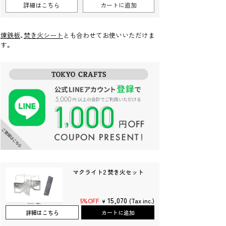
詳細はこちら
カートに追加
価
ル
格
価
格
煉鉄板
、
焚き火シート
とも合わせてお使いいただけま
す。
マクライト2 焚き火セット
15,070
5%OFF
(Tax inc.)
¥
詳細はこちら
カートに追加