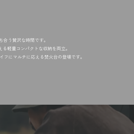
r
o
に
k
投
で
稿
シ
す
ェ
る
ア
ち合う賛沢な時間です。
す
使える軽量コンパクトな収納を両立。
る
ライフにマルチに応える焚火台の登場です。