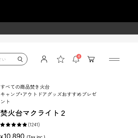
OKYO CRAFTS
4
すべての商品
焚き火台
キャンプ・アウトドアグッズおすすめプレゼ
ント
焚火台マクライト２
(1241)
販
10,890
¥
(Tax inc.)