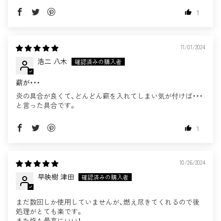
1
11/01/2024
浩二 八木
薪が・・・
炎の具合が良くて、どんどん薪を入れてしまい気が付けば・・・
と言った具合です。
1
10/26/2024
早映樹 津田
まだ数回しか使用していませんが、燃え尽きてくれるので後
処理がとても楽です。
また焔も最高にいい！