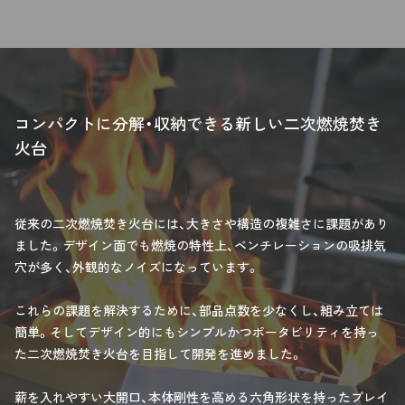
コンパクトに分解・収納できる新しい二次燃焼焚き
火台
従来の二次燃焼焚き火台には、大きさや構造の複雑さに課題があり
ました。デザイン面でも燃焼の特性上、ベンチレーションの吸排気
穴が多く、外観的なノイズになっています。
これらの課題を解決するために、部品点数を少なくし、組み立ては
簡単。そしてデザイン的にもシンプルかつポータビリティを持っ
た二次燃焼焚き火台を目指して開発を進めました。
薪を入れやすい大開口、本体剛性を高める六角形状を持ったブレイ