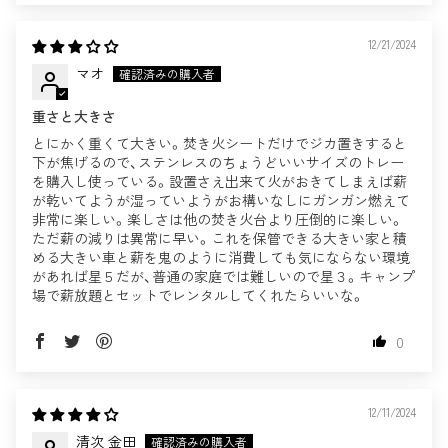
12/21/2024
マオ
重さと大きさ
とにかく重くて大きい。焚き火シートだけでジカ置きすると
下が焦げるので、ステンレスのちょうどいいサイズのトレー
を購入し使っている。設置さえ出来て火がおきてしまえば薪
が乾いてようが湿っていようがお構いなしにガンガン燃えて
非常に楽しい。楽しさは他の焚き火台より圧倒的に楽しい。
ただ薪の減りは異常に早い。これを保管できる大きい家と積
める大きい車と薪を鬼のように消費しても気にならない環境
があれば星５だが、普通の家庭では難しいので星３。キャンプ
場で薪放題とセットでレンタルしてくれたらいいな。
0
12/11/2024
清次 金田