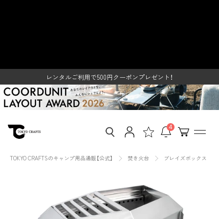
ス
ブレイズボックス(二次燃焼 焚き
キ
ッ
火台) - 東京クラフト【公式】 –
プ
し
レンタルご利用で500円クーポンプレゼント！
TOKYO CRAFTS
て
SUMMER SALE開催中
コ
ン
レンタルご利用で500円クーポンプレゼント！
テ
SUMMER SALE開催中
ン
ツ
に
移
4
動
す
る
TOKYO CRAFTSのキャンプ用品通販【公式】
焚き火台
ブレイズボックス