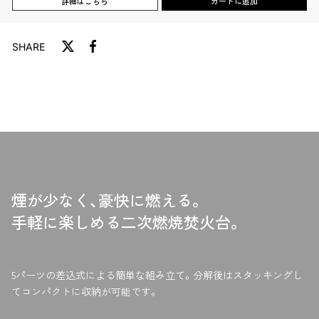
詳細はこちら
カートに追加
SHARE
T
F
w
a
i
c
t
e
t
b
e
o
r
o
に
k
投
で
稿
シ
煙が少なく、豪快に燃える。
す
ェ
る
ア
手軽に楽しめる二次燃焼焚火台。
す
る
5パーツの差込式による簡単な組み立て。分解後はスタッキングし
てコンパクトに収納が可能です。