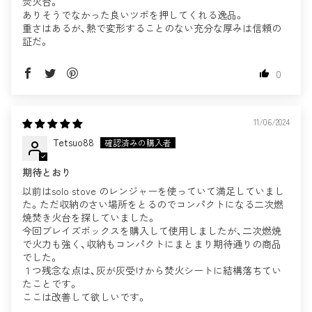
焚火台。
ありそうでなかった良いツボを押してくれる逸品。
重さはあるが、熱で変形することのない充分な厚みは信頼の
証だ。
0
11/06/2024
Tetsuo88
期待とおり
以前はsolo stove のレンジャーを使っていて満足していまし
た。ただ収納のさい場所をとるのでコンパクトになる二次燃
焼焚き火台を探していました。
今回ブレイズボックスを購入して使用しましたが、二次燃焼
で火力も強く、収納もコンパクトにまとまり期待通りの商品
でした。
１つ残念な点は、灰が灰受けから焚火シートに結構落ちてい
たことです。
ここは改善して欲しいです。