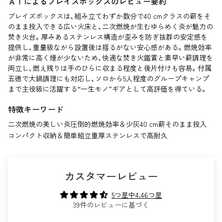
ＡＩによるブレイズボックスのレビュー要約
ブレイズボックスは、組み立てわずか数分で40 cmクラスの薪をそ
のまま投入できる広い火床と、二次燃焼が生むゆらめく炎が魅力の
焚き火台。厚みあるステンレス構造が歪みを防ぎ抜群の安定感を
提供し、重量級ながら設置後は揺るがない安心感がある。燃焼効率
が非常に高く煙が少ないため、快適な焚き火鑑賞と素早い薪調理を
両立し、燃え残りは手のひらに収まる程度と後片付けも容易。付属
五徳で大鍋調理にも対応し、ソロから5人程度のグループキャンプ
まで主役級に活躍する“一生モノ”ギアとして高評価を得ている。
特徴キーワード
二次燃焼の美しい炎
圧倒的燃焼効率＆少灰
40 cm薪そのまま投入
コンパクト収納＆簡単組立
重厚ステンレスで高耐久
カスタマーレビュー
5つ星中4.46つ星
39件のレビューに基づく