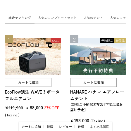
総合ランキング
人気のコンプリートセット
人気のテント
人気のファニ
SALE
予約販売
新商品
カートに追加
カートに追加
EcoFlow別注 WAVE 3 ポータ
HANARE ハナレ エアフレー
ブルエアコン
ムテント
【新規ご予約2027年2月下旬以降お
販
セ
88,000
¥119,900
27%OFF
¥
届け予定】
売
ー
(Tax inc.)
198,000
価
ル
¥
(Tax inc.)
カートに追加
特徴
レビュー
仕様
よくある質問
格
価