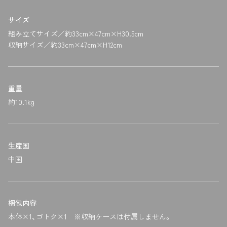
サイズ
組み立てサイズ／約33cm×47cm×H30.5cm
収納サイズ／約33cm×47cm×H12cm
重量
約10.1kg
生産国
中国
梱包内容
本体×1、ゴトク×1 ※収納ケースは付属しません。