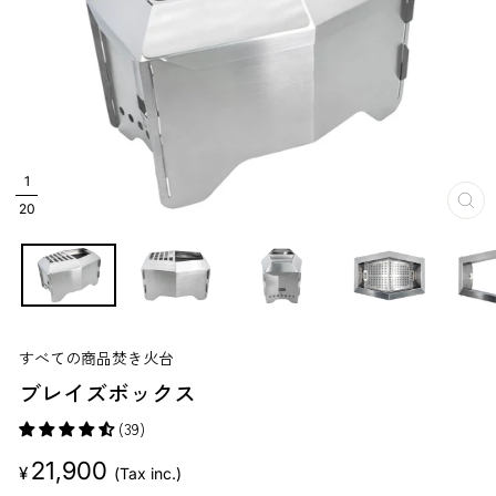
1
20
閉
じ
る
すべての商品
焚き火台
ブレイズボックス
(39)
販
21,900
¥
(Tax inc.)
売