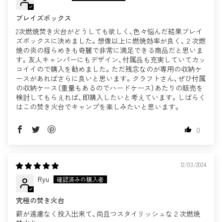
ブレイズボックス
2次燃焼焚き火台がどうしても欲しく、色々悩んだ結果ブレイ
ズボックスに決めました。想像以上に燃焼効率が良く、２次燃
焼の炎の揺らめきも奇麗で非常に満足できる商品だと思いま
す。友人キャンパーにもデザイン、付属品も充実していてカッ
コイイので購入を勧めました。ただ残念なのが専用の収納ケ
ースがあればさらに良いと思います。クラフトさん、ぜひ付属
の収納ケース（重量もあるのでハードケース）あたりの販売を
検討してもらえれば、即購入したいと考えています。しばらく
はこの焚き火台でキャンプを楽しみたいと思います。
0
12/03/2024
Ryu
究極の焚き火台
薪が遠慮なく投入出来て、尚且つスタイリッシュな２次燃焼