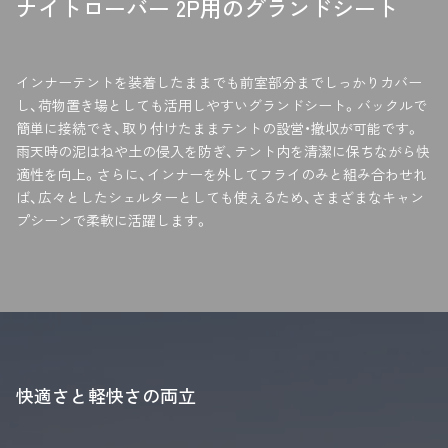
ナイトローバー 2P用のグランドシート
す
ェ
る
ア
す
る
インナーテントを装着したままでも前室部分までしっかりカバー
し、荷物置き場としても活用しやすいグランドシート。バックルで
簡単に接続でき、取り付けたままテントの設営・撤収が可能です。
雨天時の泥はねや土の侵入を防ぎ、テント内を清潔に保ちながら快
適性を向上。さらに、インナーを外してフライのみと組み合わせれ
ば、広々としたシェルターとしても使えるため、さまざまなキャン
プシーンで柔軟に活躍します。
快適さと軽快さの両立