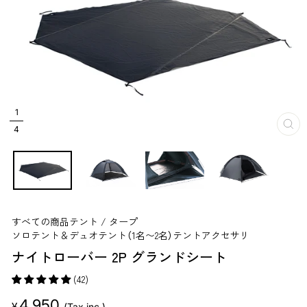
1
4
閉
じ
る
すべての商品
テント / タープ
ソロテント＆デュオテント（1名〜2名）
テントアクセサリ
ナイトローバー 2P グランドシート
(42)
販
4,950
¥
(Tax inc.)