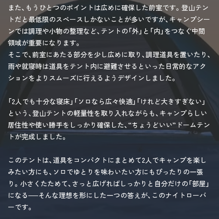
また、もうひとつのポイントは広めに確保した前室です。登山テン
トだと最低限のスペースしかないことが多いですが、キャンプシー
ンでは調理や小物の整理など、テントの「外」と「内」をつなぐ中間
領域が重要になります。
そこで、前室にあたる部分を少し広めに取り、調理道具を置いたり、
雨や就寝時は道具をテント内に避難させるといった日常的なアク
ションをよりスムーズに行えるようデザインしました。
「2人でも十分な寝床」「ソロなら広々快適」「けれど大きすぎない」
という、登山テントの軽量性を取り入れながらも、キャンプらしい
居住性や使い勝手をしっかり確保した、“ちょうどいい”ドームテン
トが完成しました。
このテントは、道具をコンパクトにまとめて2人でキャンプを楽し
みたい方にも、ソロでゆとりを味わいたい方にもぴったりの一張
り。小さくたためて、さっと広げればしっかりと自分だけの「部屋」
になる──そんな理想を形にした一つの答えが、このナイトローバ
ーです。