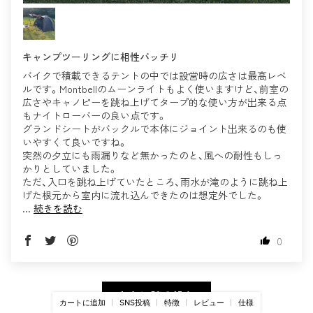
キャンプツーリングに相性バッチリ
バイクで積載できるテントの中では設営時の広さは最高レベ
ルです。Montbellのムーンライトもよく使いますけど、前室の
広さやキャノピーを跳ね上げてタープ的な使い方が出来る点
もナイトローバーの良い点です。
グランドシートがバックルで本体にジョイント出来るのも使
いやすくて良いですね。
突然の夕立にも雨漏りなど無かったのと、風への耐性もしっ
かりとしていました。
ただ、入口を跳ね上げていたところ、雨水が滝のように跳ね上
げた根元から室内に流れ込んできたのは想定外でした。
...
続きを読む
0
さらに読み込む
カートに追加
SNS投稿
特徴
レビュー
仕様