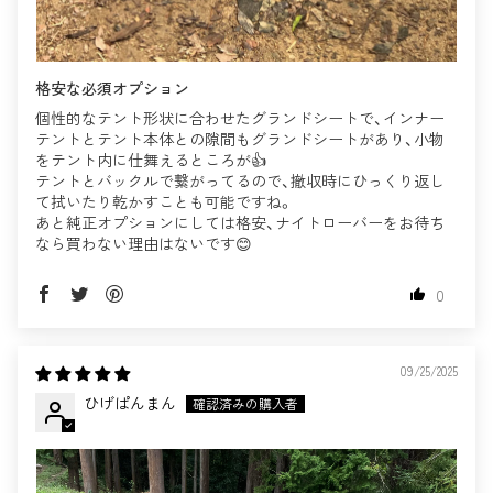
格安な必須オプション
個性的なテント形状に合わせたグランドシートで、インナー
テントとテント本体との隙間もグランドシートがあり、小物
をテント内に仕舞えるところが👍
テントとバックルで繋がってるので、撤収時にひっくり返し
て拭いたり乾かすことも可能ですね。
あと純正オプションにしては格安、ナイトローバーをお待ち
なら買わない理由はないです😊
0
09/25/2025
ひげぱんまん