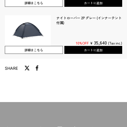
詳細はこちら
カートに追加
ナイトローバー 2P グレー (インナーテント
付属)
35,640
10%OFF
¥
(Tax inc.)
詳細はこちら
カートに追加
SHARE
T
F
w
a
i
c
t
e
t
b
e
o
r
o
に
k
投
で
稿
シ