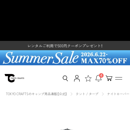
ス
ナイトローバー 2P グランドシー
キ
ッ
ト - 東京クラフト【公式】 – TOKYO
レンタルご利用で500円クーポンプレゼント！
プ
し
CRAFTS
SUMMER SALE開催中
て
コ
レンタルご利用で500円クーポンプレゼント！
ン
SUMMER SALE開催中
テ
ン
ツ
に
移
4
動
す
る
TOKYO CRAFTSのキャンプ用品通販【公式】
テント / タープ
ナイトローバー 