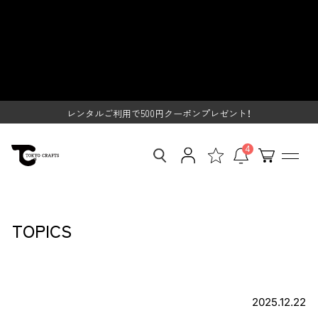
S
【スタッフ徹底解説】TOKYO
k
i
CRAFTSの顔とも言える、愛すべき
p
t
レンタルご利用で500円クーポンプレゼント！
ロングセラー14アイテム
o
SUMMER SALE開催中
c
o
レンタルご利用で500円クーポンプレゼント！
n
t
SUMMER SALE開催中
e
4
n
t
TOPICS
2025.12.22