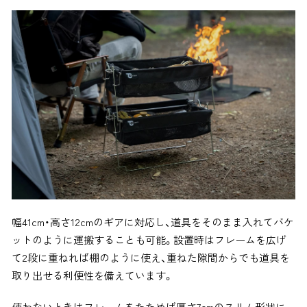
幅41cm・高さ12cmのギアに対応し、道具をそのまま入れてバケ
ットのように運搬することも可能。設置時はフレームを広げ
て2段に重ねれば棚のように使え、重ねた隙間からでも道具を
取り出せる利便性を備えています。
使わないときはフレームをたためば厚さ7cmのスリム形状に