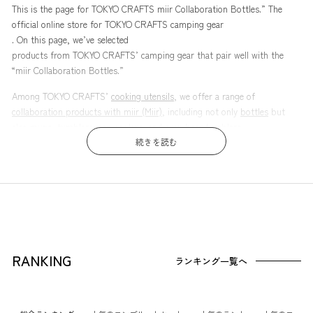
This is the page for TOKYO CRAFTS miir Collaboration Bottles.” The
official online store for TOKYO CRAFTS camping gear
. On this page, we’ve selected
products from TOKYO CRAFTS’ camping gear that pair well with the
“miir Collaboration Bottles.”
Among TOKYO CRAFTS’
cooking utensils
, we offer a range of
collaboration products with miir (Miir)
, including not only
bottles
but
also
mugs
,
tumblers
,
can coolers
, and even
beer
tumblers
.
続きを読む
RANKING
ランキング一覧へ