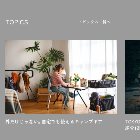
c
e
TOPICS
トピックス一覧へ
外だけじゃない。自宅でも使えるキャンプギア
TOK
紹介！