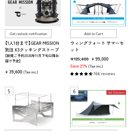
r
i
p
c
r
e
i
c
Get restock notification
Add to Cart
e
【1人1台まで】GEAR MISSION
ウィングフォート サマーセ
別注 K3クッキングストーブ
ット
【新規ご予約2026年11月下旬以降お
R
S
99,000
¥125,400
¥
届け予定】
e
a
Save 21%
(Tax inc.)
39,600
g
l
¥
(Tax inc.)
166 reviews
u
e
l
p
a
r
Set Discount
r
i
p
c
r
e
i
c