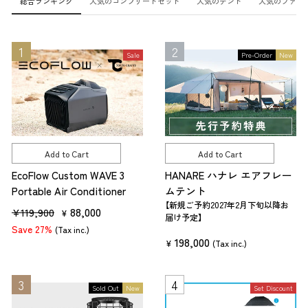
総合ランキング
人気のコンプリートセット
人気のテント
人気のファニ
Sale
Pre-Order
New
Add to Cart
Add to Cart
EcoFlow Custom WAVE 3
HANARE ハナレ エアフレー
Portable Air Conditioner
ムテント
【新規ご予約2027年2月下旬以降お
R
S
88,000
¥119,900
¥
届け予定】
e
a
Save 27%
(Tax inc.)
198,000
g
l
¥
(Tax inc.)
u
e
l
p
Sold Out
New
Set Discount
a
r