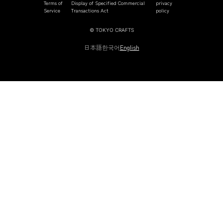
Terms of
Display of Specified Commercial
privacy
Service
Transactions Act
policy
© TOKYO CRAFTS
日本語
한국어
English