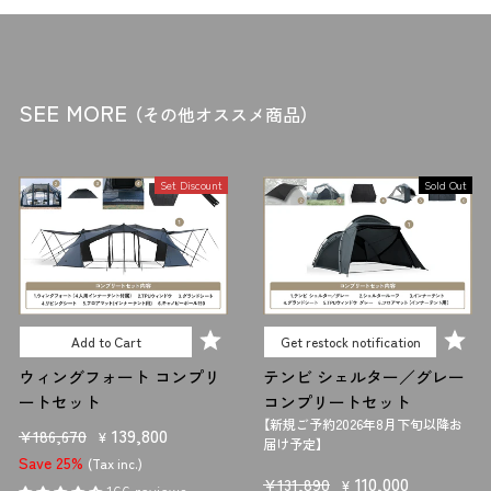
p
c
r
e
i
c
SEE MORE
（その他オススメ商品）
e
Set Discount
Sold Out
Add to Cart
Get restock notification
ウィングフォート コンプリ
テンビ シェルター／グレー
ートセット
コンプリートセット
【新規ご予約2026年8月下旬以降お
R
S
139,800
¥186,670
¥
届け予定】
e
a
Save 25%
(Tax inc.)
R
S
110,000
¥131,890
g
l
¥
166 reviews