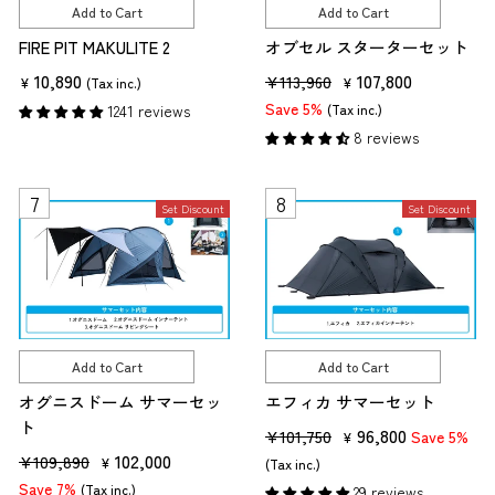
Add to Cart
Add to Cart
e
FIRE PIT MAKULITE 2
オブセル スターターセット
10,890
R
S
107,800
¥113,960
¥
(Tax inc.)
¥
e
a
Save 5%
1241 reviews
(Tax inc.)
g
l
8 reviews
u
e
l
p
Set Discount
a
r
Set Discount
r
i
p
c
r
e
i
c
Add to Cart
Add to Cart
e
オグニスドーム サマーセッ
エフィカ サマーセット
ト
R
S
96,800
¥101,750
Save 5%
¥
R
S
102,000
e
a
¥109,890
¥
(Tax inc.)
e
a
g
l
Save 7%
(Tax inc.)
29 reviews