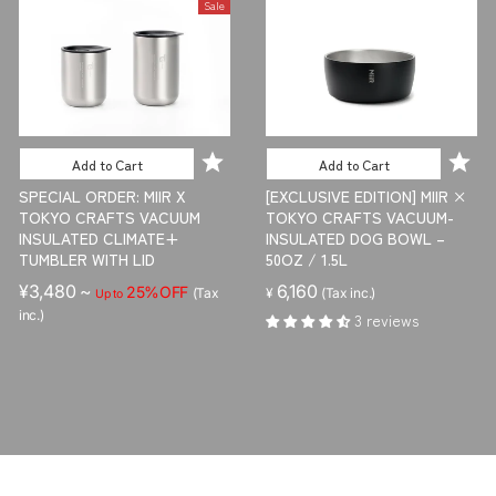
Sale
a
r
r
i
p
c
r
e
i
c
e
Add to Cart
Add to Cart
SPECIAL ORDER: MIIR X
[EXCLUSIVE EDITION] MIIR ×
TOKYO CRAFTS VACUUM
TOKYO CRAFTS VACUUM-
INSULATED CLIMATE+
INSULATED DOG BOWL –
TUMBLER WITH LID
50OZ / 1.5L
¥3,480 ~
6,160
25%OFF
(Tax
¥
(Tax inc.)
Up to
inc.)
3 reviews