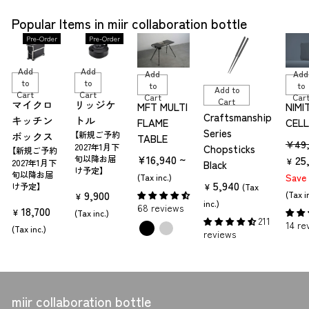
Popular Items in miir collaboration bottle
Pre-Order
Pre-Order
Add
Add
Add
Add
to
to
to
to
Add to
Cart
Cart
Cart
Car
Cart
マイクロ
リッジケ
MFT MULTI
NIMI
Craftsmanship
キッチン
トル
FLAME
CEL
Series
【新規ご予約
ボックス
TABLE
R
¥49
2027年1月下
Chopsticks
【新規ご予約
¥16,940 ~
e
25
旬以降お届
¥
2027年1月下
Black
け予定】
旬以降お届
g
Save
(Tax inc.)
5,940
け予定】
¥
(Tax
u
9,900
(Tax i
¥
inc.)
68 reviews
l
18,700
¥
(Tax inc.)
211
a
14 re
(Tax inc.)
reviews
r
p
r
i
miir collaboration bottle