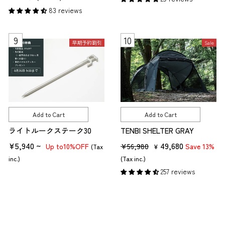
g
l
u
e
83 reviews
u
e
l
p
l
p
a
r
a
r
早期予約割引
Sale
r
i
r
i
p
c
p
c
r
e
r
e
i
i
c
c
e
Add to Cart
Add to Cart
e
ライトルークステーク30
TENBI SHELTER GRAY
¥5,940 ~
R
S
49,680
¥56,980
10%OFF
Save 13%
Up to
(Tax
¥
e
a
inc.)
(Tax inc.)
g
l
257 reviews
u
e
l
p
a
r
r
i