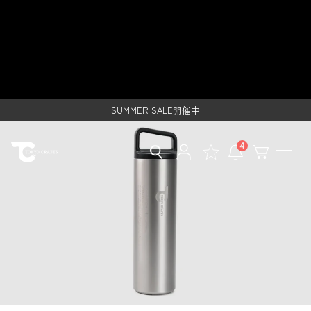
S
miir collaboration bottle - TOKYO
k
i
CRAFTSのキャンプ用品通販【公
レンタルご利用で500円クーポンプレゼント！
p
t
SUMMER SALE開催中
式】
o
レンタルご利用で500円クーポンプレゼント！
c
o
SUMMER SALE開催中
n
t
e
4
n
t