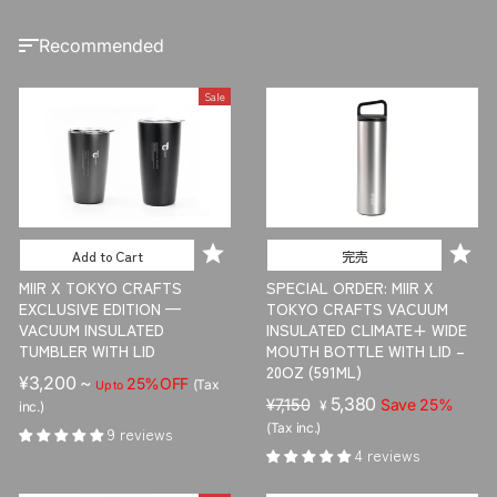
c
e
S
O
R
T
Sale
Add to Cart
完売
MIIR X TOKYO CRAFTS
SPECIAL ORDER: MIIR X
EXCLUSIVE EDITION —
TOKYO CRAFTS VACUUM
VACUUM INSULATED
INSULATED CLIMATE+ WIDE
TUMBLER WITH LID
MOUTH BOTTLE WITH LID –
20OZ (591ML)
¥3,200 ~
25%OFF
(Tax
Up to
R
S
5,380
¥7,150
Save 25%
¥
inc.)
e
a
(Tax inc.)
9 reviews
g
l
4 reviews
u
e
l
p