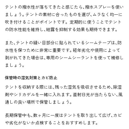
テントの撥水性が落ちてきたと感じたら、撥水スプレーを使い
ましょう。テントの素材に合ったものを選び、ムラなく均一に
吹き付けることがポイントです。 定期的に使うことでテント
の防水性能を維持し、結露を抑制する効果も期待できます。
また、テントの縫い目部分に貼られている
シームテープ
は、防
水性を保つために非常に重要です。経年劣化や使用によって
剥がれてきた場合は、専用のシームシーラントを使って補修し
ましょう。
保管時の湿気対策とカビ防止
テントを収納する際には、残った湿気を吸収させるため、除湿
剤やシリカゲルを一緒に入れます。直射日光が当たらない、風
通しの良い場所で保管しましょう。
長期保管中も、数ヶ月に一度はテントを取り出して広げ、カビ
や劣化がないか点検することをおすすめします。