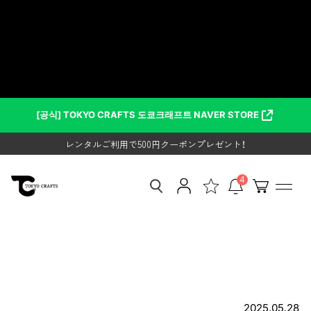
건
テントの結露対策完全ガイド｜も
너
뛰
うテントがびしょ濡れでも困らな
고
콘
い！ – TOKYO CRAFTS
텐
츠
レンタルご利用で500円クーポンプレゼント！
로
[공식] TOKYO CRAFTS 도쿄크래프트 NAVER STORE
SUMMER SALE開催中
이
동
レンタルご利用で500円クーポンプレゼント！
하
SUMMER SALE開催中
기
4
2025.05.28