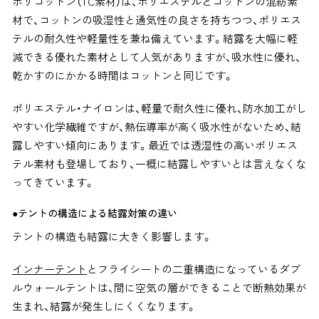
ポリコットン（TC素材）は、ポリエステルとコットンの混紡素
材で、コットンの吸湿性と通気性の良さを持ちつつ、ポリエス
テルの耐久性や軽量性を
兼ね備えています。結露を大幅に軽
減できる優れた素材として人気がありますが、吸水性に優れ、
乾かすのにかかる時間はコットンと同じです。
ポリエステル・ナイロンは、軽量で耐久性に優れ、防水加工がし
やすい化学繊維ですが、熱伝導率が高く吸水性がないため、結
露しやすい傾向にあります。
最近では透湿性の高いポリエス
テル素材も登場しており、一概に結露しやすいとは言えなくな
ってきています。
●テントの構造による結露対策の違い
テントの構造も結露に大きく影響します。
インナーテント
とフライシートの二重構造になっているダブ
ルウォールテントは、間に空気の層ができることで断熱効果が
生まれ、結露が発生しにくくなります。