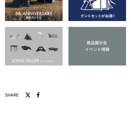
SHARE
트
F
a
위
c
터
e
에
b
게
o
시