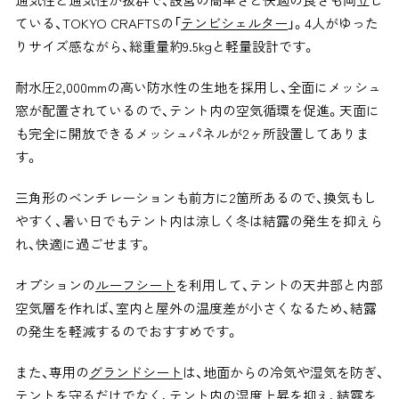
ている、TOKYO CRAFTSの「
テンビシェルター
」。4人がゆった
りサイズ感ながら、総重量約9.5kgと軽量設計です。
耐水圧2,000mmの高い防水性の生地を採用し、全面にメッシュ
窓が配置されているので、テント内の空気循環を促進。天面に
も完全に開放できるメッシュパネルが2ヶ所設置してありま
す。
三角形のベンチレーションも前方に2箇所あるので、換気もし
やすく、暑い日でもテント内は涼しく冬は結露の発生を抑えら
れ、快適に過ごせます。
オプションの
ルーフシート
を利用して、テントの天井部と内部
空気層を作れば、室内と屋外の温度差が小さくなるため、結露
の発生を軽減するのでおすすめです。
また、専用の
グランドシート
は、地面からの冷気や湿気を防ぎ、
テントを守るだけでなく、テント内の湿度上昇を抑え、結露を