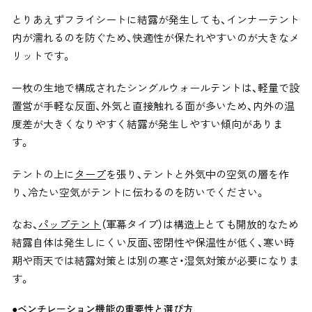
とりあえずフライシートに結露が発生しても、インナーテント
内が濡れるのを防ぐため、快適性が保たれやすいのが大きなメ
リットです。
一枚の生地で構成されたシングルウォールテントは、軽量で設
置営が手軽な反面、外気と直接触れる面が多いため、内外の温
度差が大きくなりやすく結露が発生しやすい傾向がありま
す。
テントの上に
タープ
を張り、テントと外気中の空気の層を作
り、冷たい空気がテントに伝わるのを防いでください。
なお、
パップテント
（軍幕タイプ）は構造上とても開放的なため
結露自体は発生しにくい反面、密閉性や保温性が低く、寒い時
期や雨天では結露対策とは別の寒さ・湿気対策が必要になりま
す。
●ベンチレーション機能の重要性と選び方