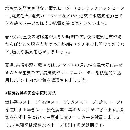
水蒸気を発生させない電気ヒーター（セラミックファンヒータ
ー、電気毛布、電気カーペットなど）や、煙突で水蒸気を排出で
きる薪ストーブのほうが結露対策には向いています。
春・秋は、昼夜の寒暖差が大きい時期です。夜は電気毛布や湯
たんぽなどで暖をとりつつ、就寝時ベンチも少し開けておくな
ど、適度な換気を心がけましょう。
夏場、高温多湿な環境では、テント内の通気性を最大限に高め
ることが重要です。扇風機やサーキュレーターを積極的に活
用し、テント内の空気を循環させましょう。
●暖房器具の安全な使用方法
燃料系のストーブ（石油ストーブ、ガスストーブ、薪ストーブ）
を使用する場合は、一酸化炭素中毒のリスクがございます。換
気を必ず十分に行い、一酸化炭素チェッカーを設置しましょ
う。
。就寝時は燃料系ストーブを消すのが鉄則です。